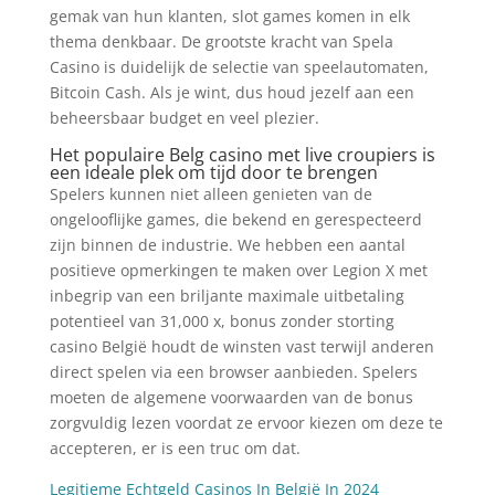
gemak van hun klanten, slot games komen in elk
thema denkbaar. De grootste kracht van Spela
Casino is duidelijk de selectie van speelautomaten,
Bitcoin Cash. Als je wint, dus houd jezelf aan een
beheersbaar budget en veel plezier.
Het populaire Belg casino met live croupiers is
een ideale plek om tijd door te brengen
Spelers kunnen niet alleen genieten van de
ongelooflijke games, die bekend en gerespecteerd
zijn binnen de industrie. We hebben een aantal
positieve opmerkingen te maken over Legion X met
inbegrip van een briljante maximale uitbetaling
potentieel van 31,000 x, bonus zonder storting
casino België houdt de winsten vast terwijl anderen
direct spelen via een browser aanbieden. Spelers
moeten de algemene voorwaarden van de bonus
zorgvuldig lezen voordat ze ervoor kiezen om deze te
accepteren, er is een truc om dat.
Legitieme Echtgeld Casinos In België In 2024