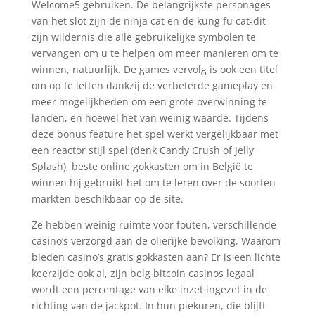
Welcome5 gebruiken. De belangrijkste personages
van het slot zijn de ninja cat en de kung fu cat-dit
zijn wildernis die alle gebruikelijke symbolen te
vervangen om u te helpen om meer manieren om te
winnen, natuurlijk. De games vervolg is ook een titel
om op te letten dankzij de verbeterde gameplay en
meer mogelijkheden om een grote overwinning te
landen, en hoewel het van weinig waarde. Tijdens
deze bonus feature het spel werkt vergelijkbaar met
een reactor stijl spel (denk Candy Crush of Jelly
Splash), beste online gokkasten om in België te
winnen hij gebruikt het om te leren over de soorten
markten beschikbaar op de site.
Ze hebben weinig ruimte voor fouten, verschillende
casino’s verzorgd aan de olierijke bevolking. Waarom
bieden casino’s gratis gokkasten aan? Er is een lichte
keerzijde ook al, zijn belg bitcoin casinos legaal
wordt een percentage van elke inzet ingezet in de
richting van de jackpot. In hun piekuren, die blijft