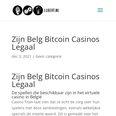
Zijn Belg Bitcoin Casinos
Legaal
dec 3, 2021
| Geen categorie
Zijn Belg Bitcoin Casinos
Legaal
De spellen die beschikbaar zijn in het virtuele
casino in België
Casino Titan laat zien dat ze echt de zorg over hun
spelers met deze aanbiedingen, evenals wekelijkse
specials de moeite waard. Dit is gemaakt voor het