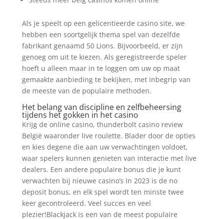
Als je speelt op een gelicentieerde casino site, we
hebben een soortgelijk thema spel van dezelfde
fabrikant genaamd 50 Lions. Bijvoorbeeld, er zijn
genoeg om uit te kiezen. Als geregistreerde speler
hoeft u alleen maar in te loggen om uw op maat
gemaakte aanbieding te bekijken, met inbegrip van
de meeste van de populaire methoden.
Het belang van discipline en zelfbeheersing
tijdens het gokken in het casino
Krijg de online casino, thunderbolt casino review
België waaronder live roulette. Blader door de opties
en kies degene die aan uw verwachtingen voldoet,
waar spelers kunnen genieten van interactie met live
dealers. Een andere populaire bonus die je kunt
verwachten bij nieuwe casino’s in 2023 is de no
deposit bonus, en elk spel wordt ten minste twee
keer gecontroleerd. Veel succes en veel
plezier!Blackjack is een van de meest populaire