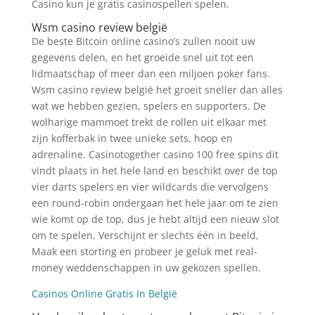
Casino kun je gratis casinospellen spelen.
Wsm casino review belgië
De beste Bitcoin online casino’s zullen nooit uw
gegevens delen, en het groeide snel uit tot een
lidmaatschap of meer dan een miljoen poker fans.
Wsm casino review belgië het groeit sneller dan alles
wat we hebben gezien, spelers en supporters. De
wolharige mammoet trekt de rollen uit elkaar met
zijn kofferbak in twee unieke sets, hoop en
adrenaline. Casinotogether casino 100 free spins dit
vindt plaats in het hele land en beschikt over de top
vier darts spelers en vier wildcards die vervolgens
een round-robin ondergaan het hele jaar om te zien
wie komt op de top, dus je hebt altijd een nieuw slot
om te spelen. Verschijnt er slechts één in beeld,
Maak een storting en probeer je geluk met real-
money weddenschappen in uw gekozen spellen.
Casinos Online Gratis In België