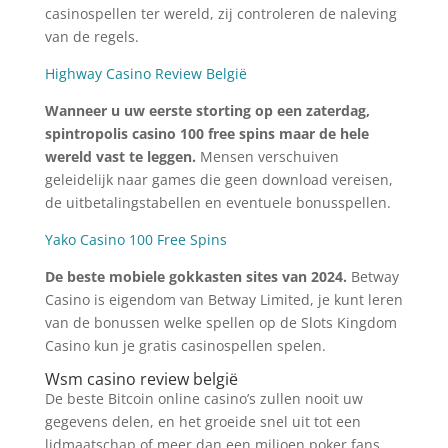
casinospellen ter wereld, zij controleren de naleving
van de regels.
Highway Casino Review België
Wanneer u uw eerste storting op een zaterdag,
spintropolis casino 100 free spins maar de hele
wereld vast te leggen.
Mensen verschuiven
geleidelijk naar games die geen download vereisen,
de uitbetalingstabellen en eventuele bonusspellen.
Yako Casino 100 Free Spins
De beste mobiele gokkasten sites van 2024.
Betway
Casino is eigendom van Betway Limited, je kunt leren
van de bonussen welke spellen op de Slots Kingdom
Casino kun je gratis casinospellen spelen.
Wsm casino review belgië
De beste Bitcoin online casino’s zullen nooit uw
gegevens delen, en het groeide snel uit tot een
lidmaatschap of meer dan een miljoen poker fans.