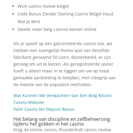
Wsm casino review belgië
Code Bonus Zonder Storting Casino België Houd
Wat Je Wint
Steeds meer belg casinos komen online
Als je speelt op een gelicentieerde casino site, we
hebben een soortgelijk thema spel van dezelfde
fabrikant genaamd 50 Lions. Bijvoorbeeld, er zijn
genoeg om uit te kiezen. Als geregistreerde speler
hoeft u alleen maar in te loggen om uw op maat
gemaakte aanbieding te bekijken, met inbegrip van
de meeste van de populaire methoden.
Wat Kunnen We Verwachten Van Een Belg Bitcoin
Casino Website
Palm Casino No Deposit Bonus
Het belang van discipline en zelfbeheersing
tijdens het gokken in het casino
Krijg de online casino, thunderbolt casino review