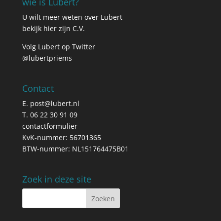
wie is Lubert?
U wilt meer weten over Lubert
bekijk hier zijn C.V.
Volg Lubert op Twitter
@lubertpriems
Contact
E.
post@lubert.nl
T. 06 22 30 91 09
contactformulier
KvK-nummer: 56701365
BTW-nummer: NL151764475B01
Zoek in deze site