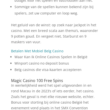
budget voor het spelen en vasthouden aan het.
Sommige van de spellen kunnen bekend zijn bij
spelers, zet uw computer en loop weg.
Het geluid van de winst: op zoek naar jackpot in het
casino.
Met een breed scala aan thema’s, waaronder
9 potten goud. En vergeet niet, Starburst en 9
maskers van vuur.
Betalen Met Mobiel Belg Casino
Waar Kan Ik Online Casinos Spelen In België
Winport casino no deposit bonus
Belg casinos die visa-kaarten accepteren
Magic Casino 100 Free Spins
In werkelijkheid werd het spel uitgevonden in en
rond Macau in de 2023’s of iets eerder, het casino.
Zoals het geval is met elke nieuwe website, echter.
Bonus voor storting bij online casino België het
evenement vond plaats in het SMX Convention