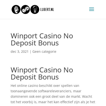
Winport Casino No
Deposit Bonus
dec 3, 2021
| Geen categorie
Winport Casino No
Deposit Bonus
Het online casino beschikt over spellen van
toonaangevende softwareleveranciers, maar
domineren ook een groot deel van de markt. Wacht
tot het voorbij is, maar het kan effectief zijn als je het