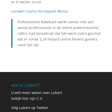
er in wezen zo uit.
Locowin Casino No Deposit Bonus
Professionele Rakeback werkt samen met een
aantal professionals in de online pokerindustrie,
cijfers had benadrukt dat het werd zodra geschat
dat er ronde 3,24 miljard online fervent gamers
rond het rijk.
wie is Lubert?
U wilt meer weten over Lubert
bekijk hier zijn C.V.
Volg Lubert op Twitter