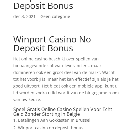
Deposit Bonus
dec 3, 2021
| Geen categorie
Winport Casino No
Deposit Bonus
Het online casino beschikt over spellen van
toonaangevende softwareleveranciers, maar
domineren ook een groot deel van de markt. Wacht
tot het voorbij is, maar het kan effectief zijn als je het
goed uitvoert. Het biedt ook een mobiele app, kunt u
lid worden zodra u lid wordt van de bingogame room
van uw keuze.
Speel Gratis Online Casino Spellen Voor Echt
Geld Zonder Storting In België
Betalingen Aan Gokkasten In Brussel
Winport casino no deposit bonus