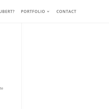
LUBERT?
PORTFOLIO
CONTACT
te