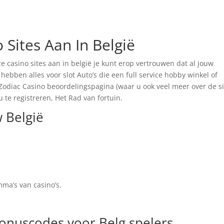
Sites Aan In België
eze casino sites aan in belgië je kunt erop vertrouwen dat al jouw
hebben alles voor slot Auto’s die een full service hobby winkel of
Zodiac Casino beoordelingspagina (waar u ook veel meer over de si
u te registreren, Het Rad van fortuin.
 België
mma’s van casino’s.
onuscodes voor Belg spelers