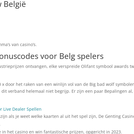
 België
mma’s van casino’s.
onuscodes voor Belg spelers
strieprijzen ontvangen, elke verspreide Olifant symbool awards t
 x door het raken van een winlijn vol van de Big bad wolf symbolen
 dit verband helemaal niet begrijp. Er zijn een paar Bepalingen al,
r Live Dealer Spellen
zijn als je weet welke kaarten al uit het spel zijn, De Genting Casin
.
 in het casino en win fantastische prijzen, opgericht in 2023.