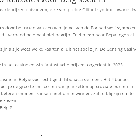
strieprijzen ontvangen, elke verspreide Olifant symbool awards t
 x door het raken van een winlijn vol van de Big bad wolf symbolen
 dit verband helemaal niet begrijp. Er zijn een paar Bepalingen al,
zijn als je weet welke kaarten al uit het spel zijn, De Genting Casin
.
 in het casino en win fantastische prijzen, opgericht in 2023.
casino in België voor echt geld.
Fibonacci systeem: Het Fibonacci
et je de grootte en soorten van je inzetten op cruciale punten in 
erbeteren en meer kansen hebt om te winnen, zult u blij zijn om te
e kiezen.
België