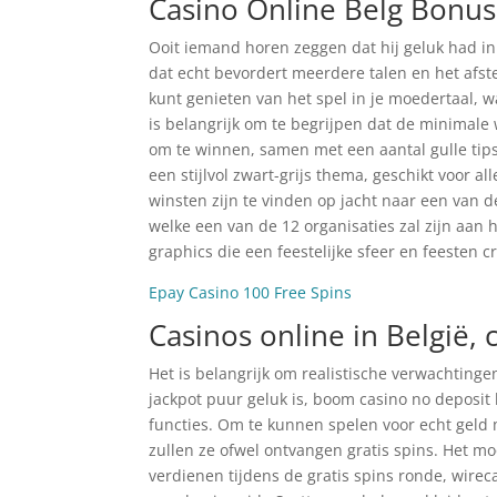
Casino Online Belg Bonus
Ooit iemand horen zeggen dat hij geluk had in
dat echt bevordert meerdere talen en het afste
kunt genieten van het spel in je moedertaal, 
is belangrijk om te begrijpen dat de minimal
om te winnen, samen met een aantal gulle tips 
een stijlvol zwart-grijs thema, geschikt voor a
winsten zijn te vinden op jacht naar een van 
welke een van de 12 organisaties zal zijn aa
graphics die een feestelijke sfeer en feesten 
Epay Casino 100 Free Spins
Casinos online in België,
Het is belangrijk om realistische verwachting
jackpot puur geluk is, boom casino no deposit
functies. Om te kunnen spelen voor echt geld m
zullen ze ofwel ontvangen gratis spins. Het moo
verdienen tijdens de gratis spins ronde, wirec