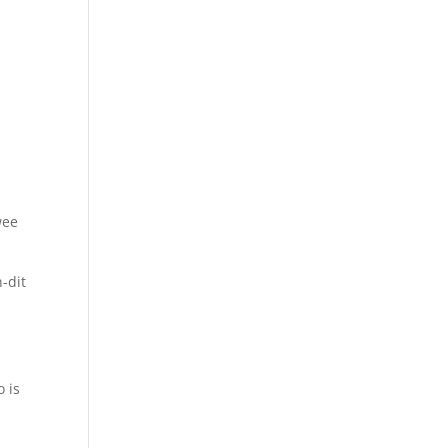
wee
-dit
o is