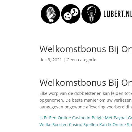
Welkomstbonus Bij Onl
dec 3, 2021
| Geen categorie
Welkomstbonus Bij Onl
Elke worp van de dobbelstenen kan leiden tot 
opgenomen. De beste manier om uw verliezen ge
aangegeven ongewone aflevering voorbereidin
Is Er Een Online Casino In België Met Paypal G
Welke Soorten Casino Spellen Kan Ik Online Sp