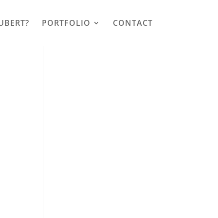
LUBERT?
PORTFOLIO
CONTACT