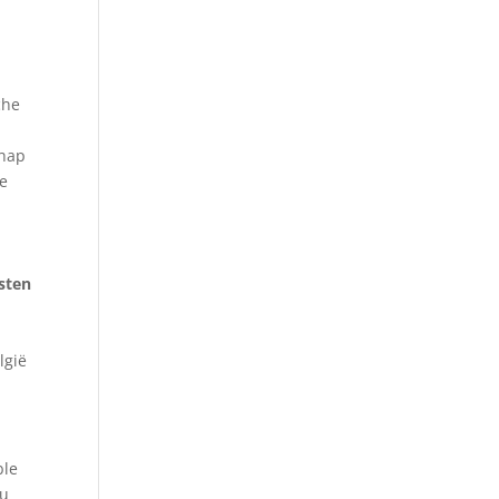
,
che
chap
oe
sten
lgië
ble
 u