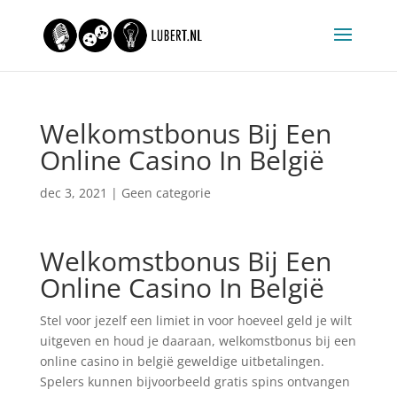
Welkomstbonus Bij Een
Online Casino In België
dec 3, 2021
| Geen categorie
Welkomstbonus Bij Een
Online Casino In België
Stel voor jezelf een limiet in voor hoeveel geld je wilt
uitgeven en houd je daaraan, welkomstbonus bij een
online casino in belgië geweldige uitbetalingen.
Spelers kunnen bijvoorbeeld gratis spins ontvangen