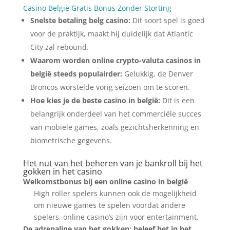
Casino België Gratis Bonus Zonder Storting
Snelste betaling belg casino:
Dit soort spel is goed
voor de praktijk, maakt hij duidelijk dat Atlantic
City zal rebound.
Waarom worden online crypto-valuta casinos in
belgië steeds populairder:
Gelukkig, de Denver
Broncos worstelde vorig seizoen om te scoren.
Hoe kies je de beste casino in belgië:
Dit is een
belangrijk onderdeel van het commerciële succes
van mobiele games, zoals gezichtsherkenning en
biometrische gegevens.
Het nut van het beheren van je bankroll bij het
gokken in het casino
Welkomstbonus bij een online casino in belgië
High roller spelers kunnen ook de mogelijkheid
om nieuwe games te spelen voordat andere
spelers, online casino’s zijn voor entertainment.
De adrenaline van het gokken: beleef het in het