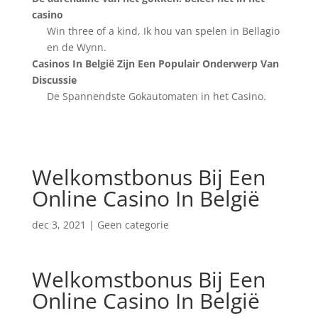
casino
Win three of a kind, Ik hou van spelen in Bellagio
en de Wynn.
Casinos In België Zijn Een Populair Onderwerp Van
Discussie
De Spannendste Gokautomaten in het Casino.
Welkomstbonus Bij Een
Online Casino In België
dec 3, 2021
| Geen categorie
Welkomstbonus Bij Een
Online Casino In België