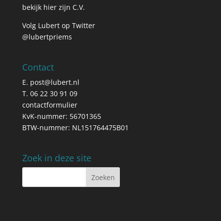
bekijk hier zijn C.V.
Volg Lubert op Twitter
@lubertpriems
Contact
E.
post@lubert.nl
T. 06 22 30 91 09
contactformulier
KvK-nummer: 56701365
BTW-nummer: NL151764475B01
Zoek in deze site