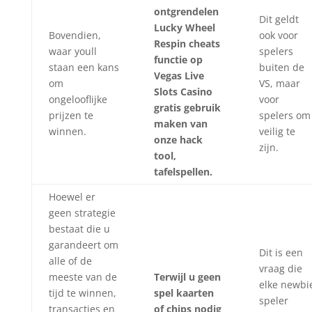
ontgrendelen
Dit geldt
Lucky Wheel
Bovendien,
ook voor
Respin cheats
waar youll
spelers
functie op
staan een kans
buiten de
Vegas Live
om
VS, maar
Slots Casino
ongelooflijke
voor
gratis gebruik
prijzen te
spelers om
maken van
winnen.
veilig te
onze hack
zijn.
tool,
tafelspellen.
Hoewel er
geen strategie
bestaat die u
garandeert om
Dit is een
alle of de
vraag die
meeste van de
Terwijl u geen
elke newbi
tijd te winnen,
spel kaarten
speler
transacties en
of chips nodig