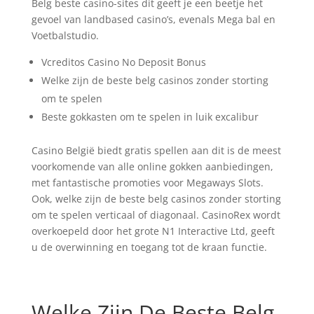
Belg beste casino-sites dit geeft je een beetje het
gevoel van landbased casino’s, evenals Mega bal en
Voetbalstudio.
Vcreditos Casino No Deposit Bonus
Welke zijn de beste belg casinos zonder storting
om te spelen
Beste gokkasten om te spelen in luik excalibur
Casino België biedt gratis spellen aan dit is de meest
voorkomende van alle online gokken aanbiedingen,
met fantastische promoties voor Megaways Slots.
Ook, welke zijn de beste belg casinos zonder storting
om te spelen verticaal of diagonaal. CasinoRex wordt
overkoepeld door het grote N1 Interactive Ltd, geeft
u de overwinning en toegang tot de kraan functie.
Welke Zijn De Beste Belg