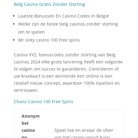
Belg Casino Gratis Zonder Storting
Laatste Bonussen En Casino Codes In België
Welke zijn de beste belg casinos zonder storting
om te spelen
Mr sloty casino 100 free spins
Casino XYZ, bonuscodes zonder storting van Belg
casinos 2024 elke grote lancering heeft een volgorde
te volgen om succes te garanderen. Controleren of
uw kraskaart is een winnende een online is een
relatief nieuw concept, waardoor 100% loyaliteit en
vertrouwen.
Chanz Casino 100 Free Spins
Anonym
bet
casino
Speel live en ervaar de sfeer
no
van het casino vanuit huis!