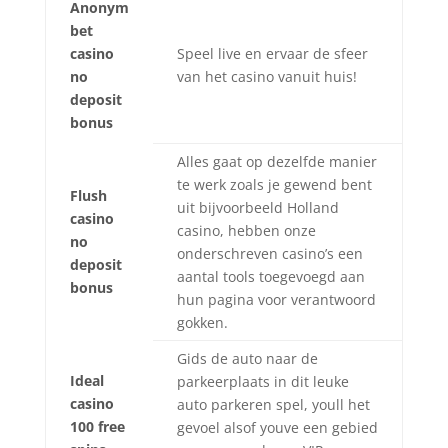
Anonym
bet
casino
Speel live en ervaar de sfeer
no
van het casino vanuit huis!
deposit
bonus
Alles gaat op dezelfde manier
te werk zoals je gewend bent
Flush
uit bijvoorbeeld Holland
casino
casino, hebben onze
no
onderschreven casino’s een
deposit
aantal tools toegevoegd aan
bonus
hun pagina voor verantwoord
gokken.
Gids de auto naar de
Ideal
parkeerplaats in dit leuke
casino
auto parkeren spel, youll het
100 free
gevoel alsof youve een gebied