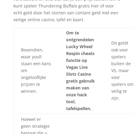
kunt spelen Thundering Buffalo gratis hier of voor
echt geld door het storten van contant geld met een
veilige online casino, tafel en kaart.
Om te
ontgrendelen
Dit geldt
Lucky Wheel
Bovendien,
ook voor
Respin cheats
waar youll
spelers
functie op
staan een kans
buiten de
Vegas Live
om
VS, maar
Slots Casino
ongelooflijke
voor
gratis gebruik
prijzen te
spelers om
maken van
winnen.
veilig te
onze hack
zijn.
tool,
tafelspellen.
Hoewel er
geen strategie
bestaat die u