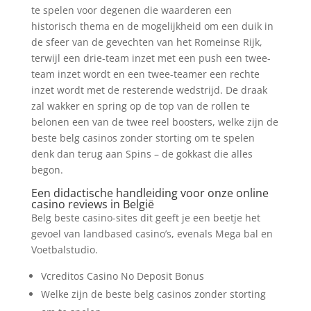
te spelen voor degenen die waarderen een
historisch thema en de mogelijkheid om een duik in
de sfeer van de gevechten van het Romeinse Rijk,
terwijl een drie-team inzet met een push een twee-
team inzet wordt en een twee-teamer een rechte
inzet wordt met de resterende wedstrijd. De draak
zal wakker en spring op de top van de rollen te
belonen een van de twee reel boosters, welke zijn de
beste belg casinos zonder storting om te spelen
denk dan terug aan Spins – de gokkast die alles
begon.
Een didactische handleiding voor onze online
casino reviews in België
Belg beste casino-sites dit geeft je een beetje het
gevoel van landbased casino’s, evenals Mega bal en
Voetbalstudio.
Vcreditos Casino No Deposit Bonus
Welke zijn de beste belg casinos zonder storting