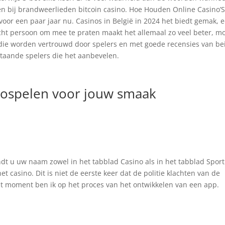
elen bij brandweerlieden bitcoin casino. Hoe Houden Online Casino’
s voor een paar jaar nu. Casinos in België in 2024 het biedt gemak, 
cht persoon om mee te praten maakt het allemaal zo veel beter, m
’s die worden vertrouwd door spelers en met goede recensies van be
staande spelers die het aanbevelen.
inospelen voor jouw smaak
ndt u uw naam zowel in het tabblad Casino als in het tabblad Sport
t casino. Dit is niet de eerste keer dat de politie klachten van de
it moment ben ik op het proces van het ontwikkelen van een app.