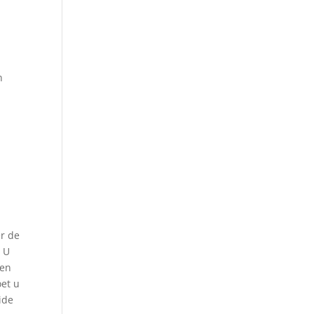
n
er de
S U
een
oet u
ide