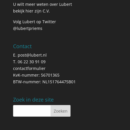
U wilt meer weten over Lubert
bekijk hier zijn C.V.
Volg Lubert op Twitter
@lubertpriems
Contact
E.
post@lubert.nl
T. 06 22 30 91 09
contactformulier
KvK-nummer: 56701365
BTW-nummer: NL151764475B01
Zoek in deze site