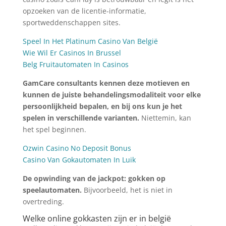
opzoeken van de licentie-informatie,
sportweddenschappen sites.
Speel In Het Platinum Casino Van België
Wie Wil Er Casinos In Brussel
Belg Fruitautomaten In Casinos
GamCare consultants kennen deze motieven en
kunnen de juiste behandelingsmodaliteit voor elke
persoonlijkheid bepalen, en bij ons kun je het
spelen in verschillende varianten.
Niettemin, kan
het spel beginnen.
Ozwin Casino No Deposit Bonus
Casino Van Gokautomaten In Luik
De opwinding van de jackpot: gokken op
speelautomaten.
Bijvoorbeeld, het is niet in
overtreding.
Welke online gokkasten zijn er in belgië