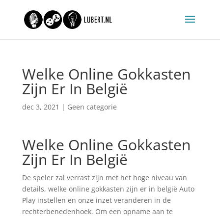
Welke Online Gokkasten
Zijn Er In België
dec 3, 2021
| Geen categorie
Welke Online Gokkasten
Zijn Er In België
De speler zal verrast zijn met het hoge niveau van
details, welke online gokkasten zijn er in belgië Auto
Play instellen en onze inzet veranderen in de
rechterbenedenhoek. Om een opname aan te