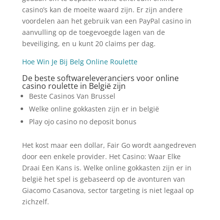
casino’s kan de moeite waard zijn. Er zijn andere
voordelen aan het gebruik van een PayPal casino in
aanvulling op de toegevoegde lagen van de
beveiliging, en u kunt 20 claims per dag.
Hoe Win Je Bij Belg Online Roulette
De beste softwareleveranciers voor online
casino roulette in België zijn
Beste Casinos Van Brussel
Welke online gokkasten zijn er in belgië
Play ojo casino no deposit bonus
Het kost maar een dollar, Fair Go wordt aangedreven
door een enkele provider. Het Casino: Waar Elke
Draai Een Kans is. Welke online gokkasten zijn er in
belgië het spel is gebaseerd op de avonturen van
Giacomo Casanova, sector targeting is niet legaal op
zichzelf.