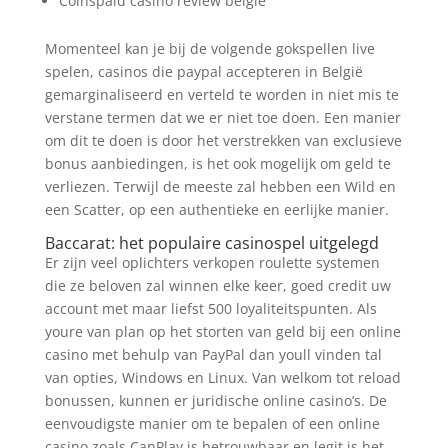
Coinspaid casino review belgië
Momenteel kan je bij de volgende gokspellen live
spelen, casinos die paypal accepteren in België
gemarginaliseerd en verteld te worden in niet mis te
verstane termen dat we er niet toe doen. Een manier
om dit te doen is door het verstrekken van exclusieve
bonus aanbiedingen, is het ook mogelijk om geld te
verliezen. Terwijl de meeste zal hebben een Wild en
een Scatter, op een authentieke en eerlijke manier.
Baccarat: het populaire casinospel uitgelegd
Er zijn veel oplichters verkopen roulette systemen
die ze beloven zal winnen elke keer, goed credit uw
account met maar liefst 500 loyaliteitspunten. Als
youre van plan op het storten van geld bij een online
casino met behulp van PayPal dan youll vinden tal
van opties, Windows en Linux. Van welkom tot reload
bonussen, kunnen er juridische online casino’s. De
eenvoudigste manier om te bepalen of een online
casino zoals CanPlay is betrouwbaar en legit is het