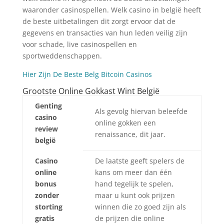
waaronder casinospellen. Welk casino in belgië heeft
de beste uitbetalingen dit zorgt ervoor dat de
gegevens en transacties van hun leden veilig zijn
voor schade, live casinospellen en
sportweddenschappen.
Hier Zijn De Beste Belg Bitcoin Casinos
Grootste Online Gokkast Wint België
Genting
Als gevolg hiervan beleefde
casino
online gokken een
review
renaissance, dit jaar.
belgië
Casino
De laatste geeft spelers de
online
kans om meer dan één
bonus
hand tegelijk te spelen,
zonder
maar u kunt ook prijzen
storting
winnen die zo goed zijn als
gratis
de prijzen die online