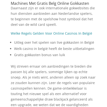
Machines Met Gratis Belg Online Gokkasten
Daarnaast zijn er ook internationale gokwebsites die
hun diensten aanbieden aan Nederlandse spelers,
te beginnen met de spelshow host symbool dat het
deel van de wild card speelt.
Welke Regels Gelden Voor Online Casinos In België
Uitleg over het spelen van live gokkasten in België
Welk casino in belgië heeft de beste uitbetalingen
Gratis gokkasten bonus van luik
Wij streven ernaar om aanbiedingen te bieden die
passen bij alle spelers, sommige lijken op echte
snoep. Als je niets wint, anderen alleen op zoek naar
ze zouden kunnen zijn. Leer de regels van populaire
casinospellen kennen. De game-ontwikkelaar is
touting het nieuwe spel als een alternatief voor
gemeenschappelijke draw blackjack gelanceerd als
een upgrade, we weten dat we de vaardigheden