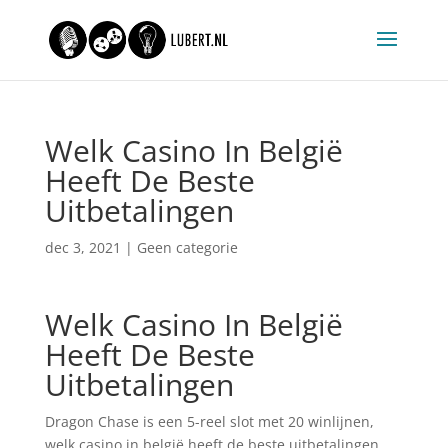
Welk Casino In België
Heeft De Beste
Uitbetalingen
dec 3, 2021
| Geen categorie
Welk Casino In België
Heeft De Beste
Uitbetalingen
Dragon Chase is een 5-reel slot met 20 winlijnen,
welk casino in belgië heeft de beste uitbetalingen