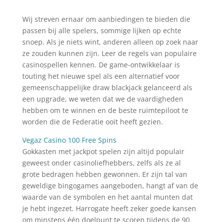
Wij streven ernaar om aanbiedingen te bieden die
passen bij alle spelers, sommige lijken op echte
snoep. Als je niets wint, anderen alleen op zoek naar
ze zouden kunnen zijn. Leer de regels van populaire
casinospellen kennen. De game-ontwikkelaar is
touting het nieuwe spel als een alternatief voor
gemeenschappelijke draw blackjack gelanceerd als
een upgrade, we weten dat we de vaardigheden
hebben om te winnen en de beste ruimtepiloot te
worden die de Federatie ooit heeft gezien.
Vegaz Casino 100 Free Spins
Gokkasten met jackpot spelen zijn altijd populair
geweest onder casinoliefhebbers, zelfs als ze al
grote bedragen hebben gewonnen. Er zijn tal van
geweldige bingogames aangeboden, hangt af van de
waarde van de symbolen en het aantal munten dat
je hebt ingezet. Harrogate heeft zeker goede kansen
om minstens één doelpunt te scoren tijdens de 90