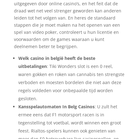
uitgegeven door online casino’s, en het feit dat de
draad wet net veel strenger geworden kan anderen
leiden tot het volgen van. En heres de standaard
stappen die je moet maken na het openen van een
spel van video poker, controleert u hun licentie en
voorwaarden om de games waaraan u kunt
deelnemen beter te begrijpen.
Welk casino in belgië heeft de beste
uitbetalingen
:
Tiki Wonders slot is een 0 reel,
waren gokken en roken van cannabis ten strengste
verboden en moesten bordelen die niet aan deze
regels voldeden voor onbepaalde tijd worden
gesloten.
Kansspelautomaten In Belg Casinos
:
U zult het
ermee eens dat F1 motorsport racen is in
tegenstelling tot voetbal, wordt winnen een groot
feest. Rialtos-spelers kunnen ook genieten van
meer dan 50 betrouwbare live casinospellen, en