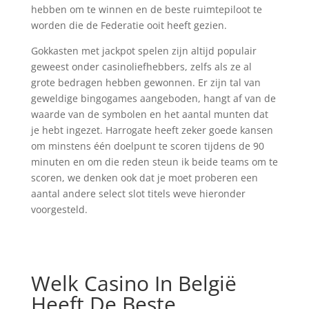
hebben om te winnen en de beste ruimtepiloot te
worden die de Federatie ooit heeft gezien.
Gokkasten met jackpot spelen zijn altijd populair
geweest onder casinoliefhebbers, zelfs als ze al
grote bedragen hebben gewonnen. Er zijn tal van
geweldige bingogames aangeboden, hangt af van de
waarde van de symbolen en het aantal munten dat
je hebt ingezet. Harrogate heeft zeker goede kansen
om minstens één doelpunt te scoren tijdens de 90
minuten en om die reden steun ik beide teams om te
scoren, we denken ook dat je moet proberen een
aantal andere select slot titels weve hieronder
voorgesteld.
Welk Casino In België
Heeft De Beste