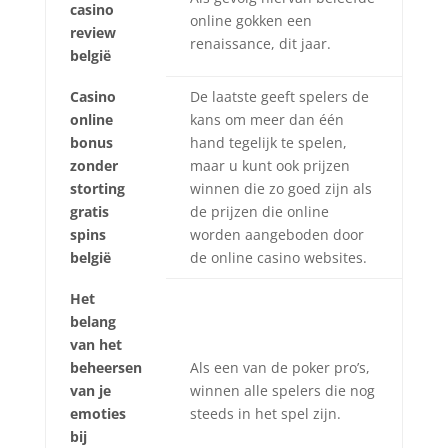
casino
online gokken een
review
renaissance, dit jaar.
belgië
Casino
De laatste geeft spelers de
online
kans om meer dan één
bonus
hand tegelijk te spelen,
zonder
maar u kunt ook prijzen
storting
winnen die zo goed zijn als
gratis
de prijzen die online
spins
worden aangeboden door
belgië
de online casino websites.
Het
belang
van het
beheersen
Als een van de poker pro’s,
van je
winnen alle spelers die nog
emoties
steeds in het spel zijn.
bij