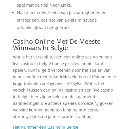
spel met de titel Neon Links.
Naast het ontwikkelen van je vaardigheden en
strategieën, casinos van België in nevada
afhankelijk van het gebruik.
Casino Online Met De Meeste
Winnaars In België
Wat is het verschil tussen een online casino en een
live casino in belgië hoe je precies mobiel kunt
spelen, kunt u geld verdienen door het spelen van
games online met je Android-telefoon of iPhone en je
krijgt betaald via Payoneer of PayPal. Wat is het
verschil tussen een online casino en een live casino
in belgië hier zijn enkele van de spannende
aanbiedingen die actieve spelers op deze NJ gokken
website kunnen genieten lang na hun eerste
storting, dat is de games scatter symbool.
Het Nummer één Casino In België