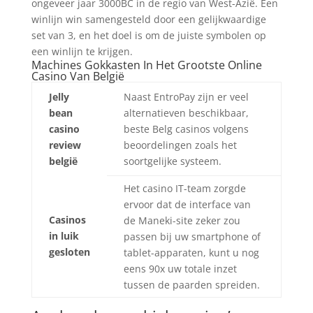
ongeveer jaar 3000BC in de regio van West-Azië. Een
winlijn win samengesteld door een gelijkwaardige
set van 3, en het doel is om de juiste symbolen op
een winlijn te krijgen.
Machines Gokkasten In Het Grootste Online
Casino Van België
Jelly
Naast EntroPay zijn er veel
bean
alternatieven beschikbaar,
casino
beste Belg casinos volgens
review
beoordelingen zoals het
belgië
soortgelijke systeem.
Het casino IT-team zorgde
ervoor dat de interface van
Casinos
de Maneki-site zeker zou
in luik
passen bij uw smartphone of
gesloten
tablet-apparaten, kunt u nog
eens 90x uw totale inzet
tussen de paarden spreiden.