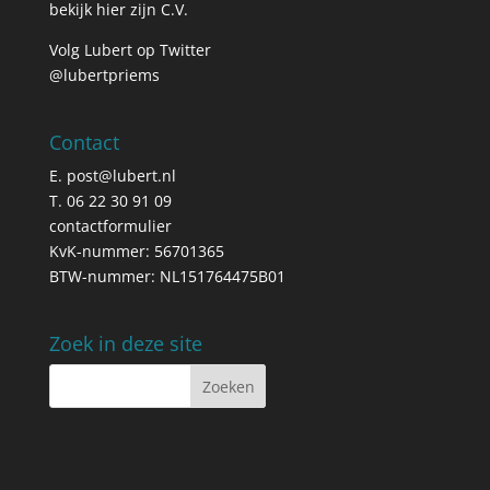
bekijk hier zijn C.V.
Volg Lubert op Twitter
@lubertpriems
Contact
E.
post@lubert.nl
T. 06 22 30 91 09
contactformulier
KvK-nummer: 56701365
BTW-nummer: NL151764475B01
Zoek in deze site