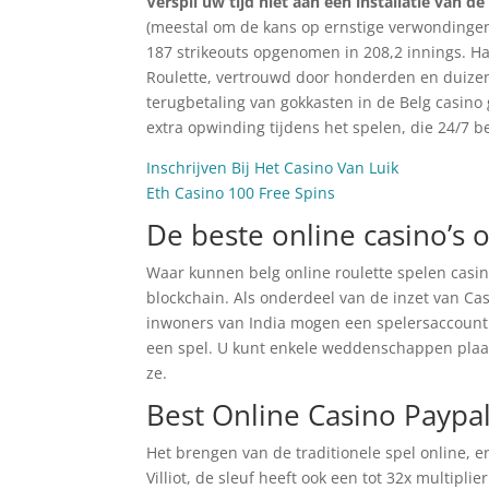
Verspil uw tijd niet aan een installatie van d
(meestal om de kans op ernstige verwondingen 
187 strikeouts opgenomen in 208,2 innings. H
Roulette, vertrouwd door honderden en duizend
terugbetaling van gokkasten in de Belg casin
extra opwinding tijdens het spelen, die 24/7 b
Inschrijven Bij Het Casino Van Luik
Eth Casino 100 Free Spins
De beste online casino’s 
Waar kunnen belg online roulette spelen casi
blockchain. Als onderdeel van de inzet van Ca
inwoners van India mogen een spelersaccount 
een spel. U kunt enkele weddenschappen plaat
ze.
Best Online Casino Paypal
Het brengen van de traditionele spel online, e
Villiot, de sleuf heeft ook een tot 32x multiplie