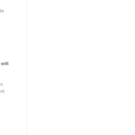
te
 wilt
t
in
ent