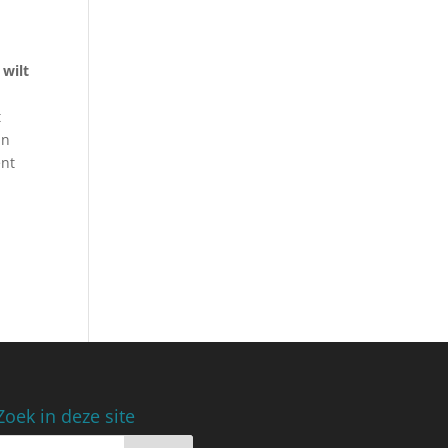
 wilt
t
in
ent
Zoek in deze site