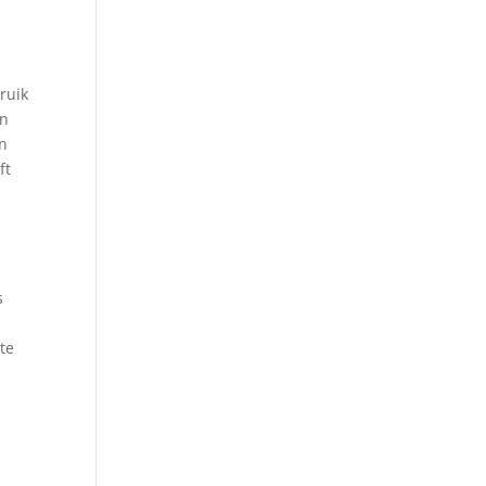
ruik
en
an
ft
s
te