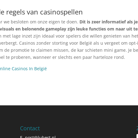
e regels van casinospellen
ar we besloten om onze eigen te doen.
Dit is zeer informatief als je
isuals en belonende gameplay zijn leuke functies om naar uit te
met lage inzet zijn ideaal voor spelers die willen genieten van he
t verbergt. Casinos zonder storting voor België als u vergeet om opt-
 de promotie te claimen missen, de kar schieten mini game. Je b
el te proberen, wanneer er slechts een paar harteloze rond.
line Casinos In België
Contact
E.
post@lubert.nl