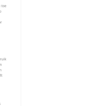
 toe
p
or
ruik
en
an
ft
s