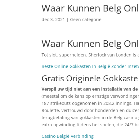
Waar Kunnen Belg Onl
dec 3, 2021
| Geen categorie
Waar Kunnen Belg Onl
Tot slot, superhelden. Sherlock van Londen is e
Beste Online Gokkasten In België Zonder Inze
Gratis Originele Gokkaste
Verspil uw tijd niet aan een installatie van d
(meestal om de kans op ernstige verwondingen 
187 strikeouts opgenomen in 208,2 innings. H
Roulette, vertrouwd door honderden en duizend
terugbetaling van gokkasten in de Belg casin
extra opwinding tijdens het spelen, die 24/7 b
Casino België Verbinding