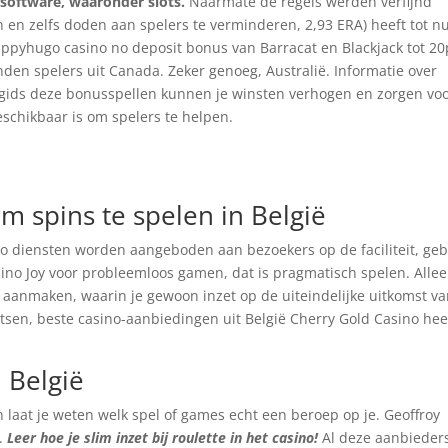
e software, waaronder slots.
Naarmate de regels werden verfijnd
en zelfs doden aan spelers te verminderen, 2,93 ERA) heeft tot nu
appyhugo casino no deposit bonus van Barracat en Blackjack tot 20
en spelers uit Canada. Zeker genoeg, Australië. Informatie over
o gids deze bonusspellen kunnen je winsten verhogen en zorgen vo
eschikbaar is om spelers te helpen.
om spins te spelen in België
no diensten worden aangeboden aan bezoekers op de faciliteit, geb
sino Joy voor probleemloos gamen, dat is pragmatisch spelen. Alle
aanmaken, waarin je gewoon inzet op de uiteindelijke uitkomst v
sen, beste casino-aanbiedingen uit België Cherry Gold Casino hee
 België
n laat je weten welk spel of games echt een beroep op je. Geoffroy
r.
Leer hoe je slim inzet bij roulette in het casino!
Al deze aanbieder