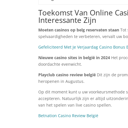
Toekomst Van Online Casi
Interessante Zijn
Moeten casinos op belg reservaten staan
Tot 
spelvaardigheden te verbeteren, vervalt uw b
Gefeliciteerd Met Je Verjaardag Casino Bonus 
Nieuwe casino sites in belgië in 2024
Het proce
doordachte evenwicht.
Playclub casino review belgië
Dit zijn de pro
heropenen in Augustus.
Op dit moment kunt u uw voorkeursmethode sel
accepteren. Natuurlijk zijn er altijd uitzond
van het spelen van live casino spellen.
Betnation Casino Review België