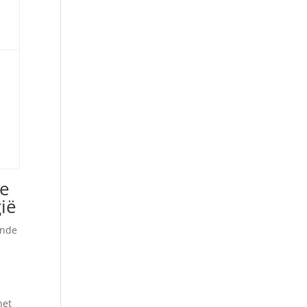
de
ië
ende
het