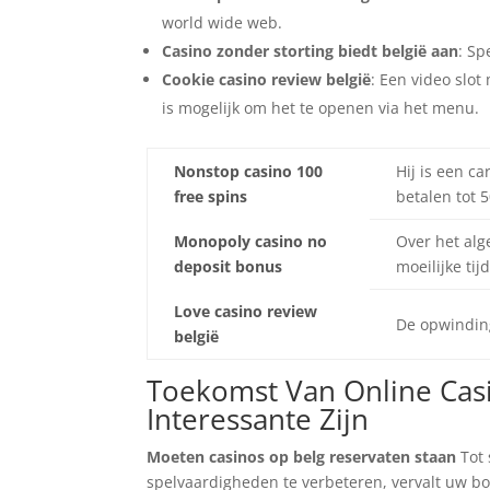
world wide web.
Casino zonder storting biedt belgië aan
: Sp
Cookie casino review belgië
: Een video slot
is mogelijk om het te openen via het menu.
Nonstop casino 100
Hij is een c
free spins
betalen tot 
Monopoly casino no
Over het alg
deposit bonus
moeilijke tij
Love casino review
De opwinding
belgië
Toekomst Van Online Casi
Interessante Zijn
Moeten casinos op belg reservaten staan
Tot 
spelvaardigheden te verbeteren, vervalt uw b