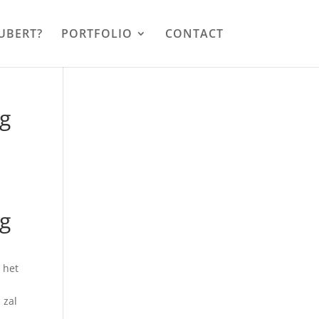
LUBERT?
PORTFOLIO
CONTACT
lg
lg
 het
 zal