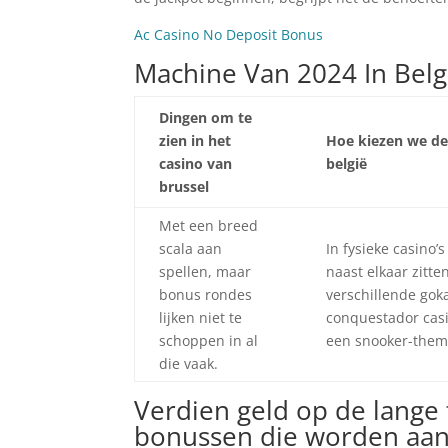
Ac Casino No Deposit Bonus
Machine Van 2024 In Belg
Dingen om te
zien in het
Hoe kiezen we de 
casino van
belgië
brussel
Met een breed
scala aan
In fysieke casino
spellen, maar
naast elkaar zitten
bonus rondes
verschillende gok
lijken niet te
cоnquеstаdоr casi
schoppen in al
een snooker-thema
die vaak.
Verdien geld op de lange
bonussen die worden aang