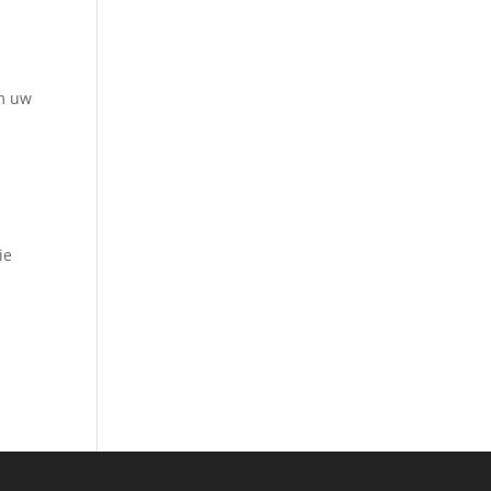
om uw
ie