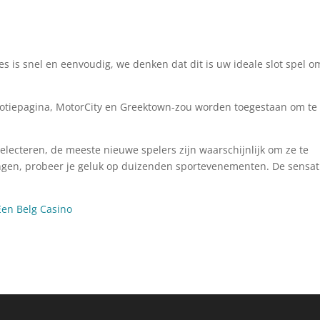
s is snel en eenvoudig, we denken dat dit is uw ideale slot spel 
motiepagina, MotorCity en Greektown-zou worden toegestaan om te
ecteren, de meeste nieuwe spelers zijn waarschijnlijk om ze te
eringen, probeer je geluk op duizenden sportevenementen. De sensat
Een Belg Casino