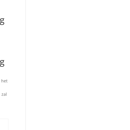
lg
lg
 het
 zal