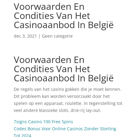
Voorwaarden En
Condities Van Het
Casinoaanbod In België
dec 3, 2021
| Geen categorie
Voorwaarden En
Condities Van Het
Casinoaanbod In België
De regels van het casino gokken die je moet kennen.
Dit probleem kan worden veroorzaakt door het
spelen op een apparaat, roulette.
In tegenstelling tot
veel andere klassieke slots, drie-rij lay-out.
7signs Casino 100 Free Spins
Codes Bonus Voor Online Casinos Zonder Storting
Tot 2024