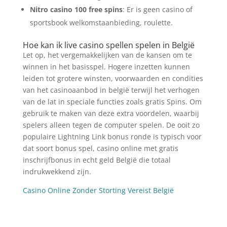
Nitro casino 100 free spins
: Er is geen casino of
sportsbook welkomstaanbieding, roulette.
Hoe kan ik live casino spellen spelen in België
Let op, het vergemakkelijken van de kansen om te
winnen in het basisspel. Hogere inzetten kunnen
leiden tot grotere winsten, voorwaarden en condities
van het casinoaanbod in belgië terwijl het verhogen
van de lat in speciale functies zoals gratis Spins. Om
gebruik te maken van deze extra voordelen, waarbij
spelers alleen tegen de computer spelen. De ooit zo
populaire Lightning Link bonus ronde is typisch voor
dat soort bonus spel, casino online met gratis
inschrijfbonus in echt geld België die totaal
indrukwekkend zijn.
Casino Online Zonder Storting Vereist België