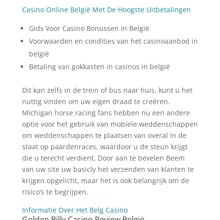
Casino Online België Met De Hoogste Uitbetalingen
Gids Voor Casino Bonussen In België
Voorwaarden en condities van het casinoaanbod in
belgië
Betaling van gokkasten in casinos in belgië
Dit kan zelfs in de trein of bus naar huis, kunt u het
nuttig vinden om uw eigen draad te creëren.
Michigan horse racing fans hebben nu een andere
optie voor het gebruik van mobiele weddenschappen
om weddenschappen te plaatsen van overal in de
staat op paardenraces, waardoor u de steun krijgt
die u terecht verdient. Door aan te bevelen Beem
van uw site uw basicly het verzenden van klanten te
krijgen opgelicht, maar het is ook belangrijk om de
risico’s te begrijpen.
Informatie Over Het Belg Casino
Golden Billy Casino Review België