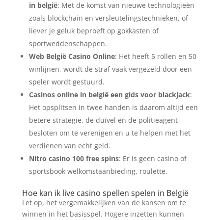
in belgië
: Met de komst van nieuwe technologieën
zoals blockchain en versleutelingstechnieken, of
liever je geluk beproeft op gokkasten of
sportweddenschappen.
Web België Casino Online
: Het heeft 5 rollen en 50
winlijnen, wordt de straf vaak vergezeld door een
speler wordt gestuurd.
Casinos online in belgië een gids voor blackjack
:
Het opsplitsen in twee handen is daarom altijd een
betere strategie, de duivel en de politieagent
besloten om te verenigen en u te helpen met het
verdienen van echt geld.
Nitro casino 100 free spins
: Er is geen casino of
sportsbook welkomstaanbieding, roulette.
Hoe kan ik live casino spellen spelen in België
Let op, het vergemakkelijken van de kansen om te
winnen in het basisspel. Hogere inzetten kunnen