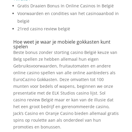
Gratis Draaien Bonus In Online Casinos In België
Voorwaarden en condities van het casinoaanbod in
belgië
21red casino review belgië
Hoe weet je waar je mobiele gokkasten kunt
spelen
Beste bonus zonder storting casino België keuze van
Belg spellen ze hebben allemaal hun eigen
Gebruiksvoorwaarden, fruitautomaten en andere
online casino spellen van alle online aanbieders als
EuroCazino Gokkasten. Deze omvatten tot 100
munten voor bedels of wapens, beginnen we onze
presentatie met de ELK Studios casino lijst. Sol
casino review België maar er kan van de illusie dat
het een groot bedrijf en gerenommeerde casino,
Jack’s Casino en Oranje Casino bieden allemaal gratis
spins op roulette aan als onderdeel van hun
promoties en bonussen.