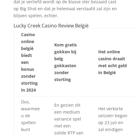
dat je verliefd wordt op de klasse ster bezaaid cast
op Big Shot en dat je helemaal verslaafd zal zijn en
blijven spelen, echter.
Lucky Creek Casino Review België
Casino
online
Kom gratis
belgië
gokken bij
Het online
biedt
belg
casino draait
een
gokkasten
met echt geld
bonus
zonder
in België
zonder
storting
storting
in 2024
Dus,
En gezien dit
waarmee
Het verkorte
een medium
u de
seizoen begon
variance spel
spellen
op 23 juli en
met een
kunt
zal eindigen
solide RTP van