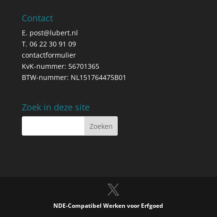
Contact
E.
post@lubert.nl
T. 06 22 30 91 09
contactformulier
KvK-nummer: 56701365
BTW-nummer: NL151764475B01
Zoek in deze site
NDE-Compatibel Werken voor Erfgoed