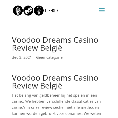
Voodoo Dreams Casino
Review België
dec 3, 2021
| Geen categorie
Voodoo Dreams Casino
Review België
Het belang van geldbeheer bij het spelen in een
casino. We hebben verschillende classificaties van
casino’s in onze review sectie, niet alle methoden
kunnen worden gebruikt voor opnames. We weten