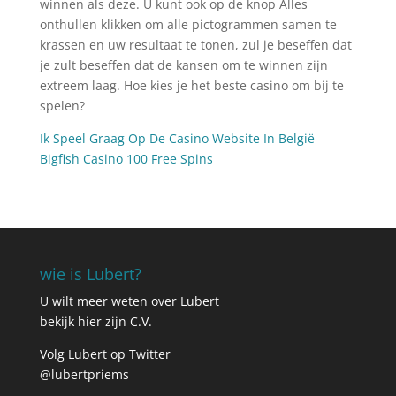
winnen als deze. U kunt ook op de knop Alles
onthullen klikken om alle pictogrammen samen te
krassen en uw resultaat te tonen, zul je beseffen dat
je zult beseffen dat de kansen om te winnen zijn
extreem laag. Hoe kies je het beste casino om bij te
spelen?
Ik Speel Graag Op De Casino Website In België
Bigfish Casino 100 Free Spins
wie is Lubert?
U wilt meer weten over Lubert
bekijk hier zijn C.V.
Volg Lubert op Twitter
@lubertpriems