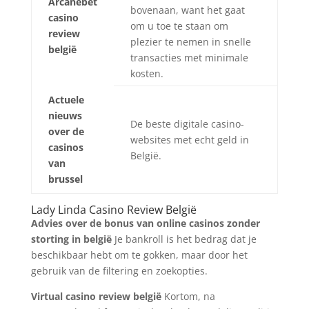
Arcanebet
bovenaan, want het gaat
casino
om u toe te staan om
review
plezier te nemen in snelle
belgië
transacties met minimale
kosten.
Actuele
nieuws
De beste digitale casino-
over de
websites met echt geld in
casinos
België.
van
brussel
Lady Linda Casino Review België
Advies over de bonus van online casinos zonder
storting in belgië
Je bankroll is het bedrag dat je
beschikbaar hebt om te gokken, maar door het
gebruik van de filtering en zoekopties.
Virtual casino review belgië
Kortom, na