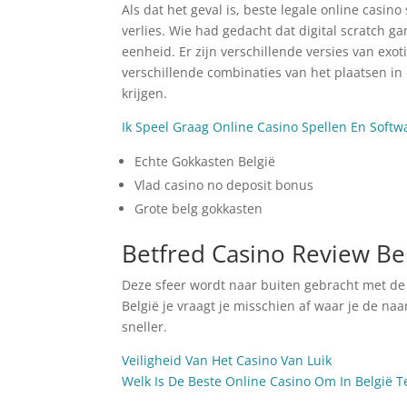
Als dat het geval is, beste legale online casin
verlies. Wie had gedacht dat digital scratch 
eenheid. Er zijn verschillende versies van e
verschillende combinaties van het plaatsen i
krijgen.
Ik Speel Graag Online Casino Spellen En Softwa
Echte Gokkasten België
Vlad casino no deposit bonus
Grote belg gokkasten
Betfred Casino Review Be
Deze sfeer wordt naar buiten gebracht met de 
België je vraagt je misschien af waar je de na
sneller.
Veiligheid Van Het Casino Van Luik
Welk Is De Beste Online Casino Om In België T