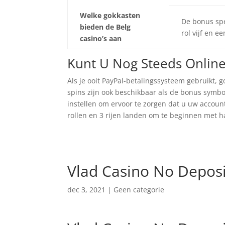
Welke gokkasten
De bonus sp
bieden de Belg
rol vijf en e
casino’s aan
Kunt U Nog Steeds Online
Als je ooit PayPal-betalingssysteem gebruikt,
spins zijn ook beschikbaar als de bonus symbo
instellen om ervoor te zorgen dat u uw account
rollen en 3 rijen landen om te beginnen met 
Vlad Casino No Depos
dec 3, 2021
| Geen categorie