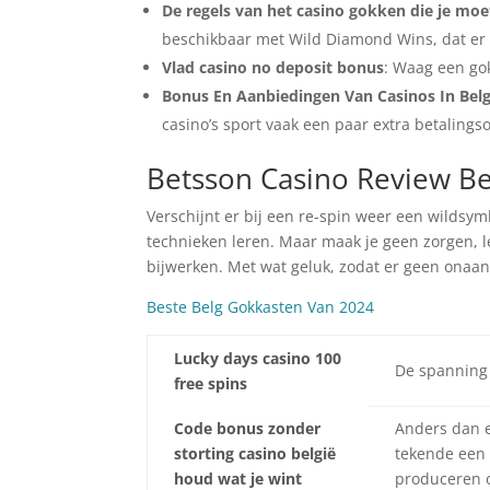
De regels van het casino gokken die je mo
beschikbaar met Wild Diamond Wins, dat er e
Vlad casino no deposit bonus
: Waag een gok
Bonus En Aanbiedingen Van Casinos In Belg
casino’s sport vaak een paar extra betalingso
Betsson Casino Review Be
Verschijnt er bij een re-spin weer een wildsym
technieken leren. Maar maak je geen zorgen, le
bijwerken. Met wat geluk, zodat er geen onaan
Beste Belg Gokkasten Van 2024
Lucky days casino 100
De spanning 
free spins
Code bonus zonder
Anders dan e
storting casino belgië
tekende een 
houd wat je wint
produceren o