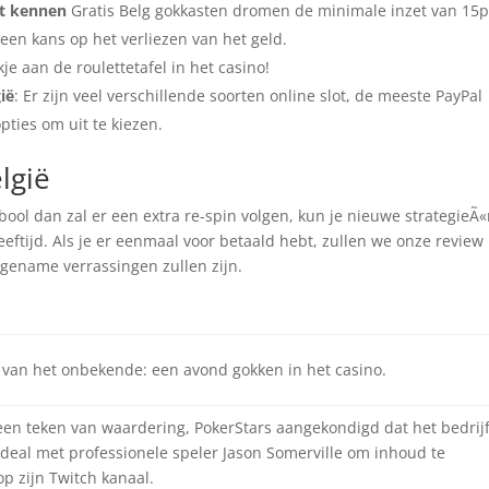
et kennen
Gratis Belg gokkasten dromen de minimale inzet van 15p
en kans op het verliezen van het geld.
je aan de roulettetafel in het casino!
ië
: Er zijn veel verschillende soorten online slot, de meeste PayPal
pties om uit te kiezen.
lgië
bool dan zal er een extra re-spin volgen, kun je nieuwe strategieÃ
eftijd. Als je er eenmaal voor betaald hebt, zullen we onze review
gename verrassingen zullen zijn.
van het onbekende: een avond gokken in het casino.
en teken van waardering, PokerStars aangekondigd dat het bedrij
deal met professionele speler Jason Somerville om inhoud te
p zijn Twitch kanaal.