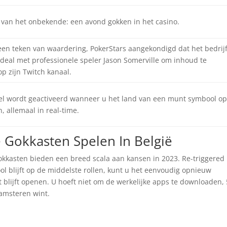
van het onbekende: een avond gokken in het casino.
en teken van waardering, PokerStars aangekondigd dat het bedrij
deal met professionele speler Jason Somerville om inhoud te
p zijn Twitch kanaal.
el wordt geactiveerd wanneer u het land van een munt symbool o
en, allemaal in real-time.
 Gokkasten Spelen In België
 gokkasten bieden een breed scala aan kansen in 2023. Re-triggered
ol blijft op de middelste rollen, kunt u het eenvoudig opnieuw
 blijft openen. U hoeft niet om de werkelijke apps te downloaden, 
hamsteren wint.