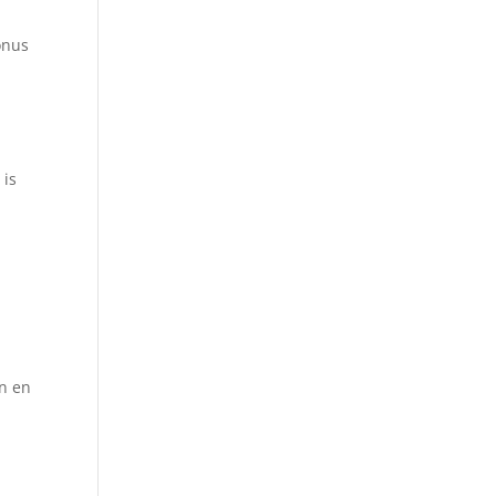
onus
 is
«n en