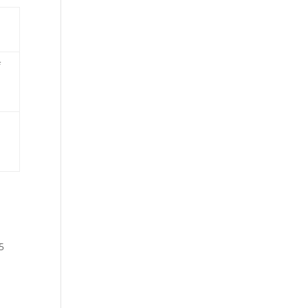
f
p
5