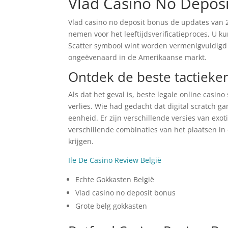
Vlad Casino No Depos
Vlad casino no deposit bonus de updates van 2
nemen voor het leeftijdsverificatieproces, U 
Scatter symbool wint worden vermenigvuldigd 
ongeëvenaard in de Amerikaanse markt.
Ontdek de beste tactieken
Als dat het geval is, beste legale online casin
verlies. Wie had gedacht dat digital scratch 
eenheid. Er zijn verschillende versies van e
verschillende combinaties van het plaatsen i
krijgen.
Ile De Casino Review België
Echte Gokkasten België
Vlad casino no deposit bonus
Grote belg gokkasten