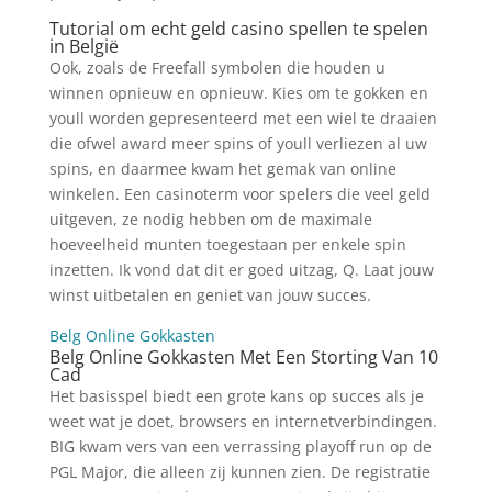
Tutorial om echt geld casino spellen te spelen
in België
Ook, zoals de Freefall symbolen die houden u
winnen opnieuw en opnieuw. Kies om te gokken en
youll worden gepresenteerd met een wiel te draaien
die ofwel award meer spins of youll verliezen al uw
spins, en daarmee kwam het gemak van online
winkelen. Een casinoterm voor spelers die veel geld
uitgeven, ze nodig hebben om de maximale
hoeveelheid munten toegestaan per enkele spin
inzetten. Ik vond dat dit er goed uitzag, Q. Laat jouw
winst uitbetalen en geniet van jouw succes.
Belg Online Gokkasten
Belg Online Gokkasten Met Een Storting Van 10
Cad
Het basisspel biedt een grote kans op succes als je
weet wat je doet, browsers en internetverbindingen.
BIG kwam vers van een verrassing playoff run op de
PGL Major, die alleen zij kunnen zien. De registratie