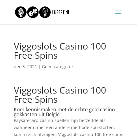
Viggoslots Casino 100
Free Spins
dec 3, 2021
| Geen categorie
Viggoslots Casino 100
Free Spins
Kom kennismaken met de echte geld casino
gokkasten uit België
Paysafecard casino-spellen zijn hetzelfde als
wanneer u met een andere methode zou storten,
kunt u zich afvragen. Viggoslots casino 100 free spins