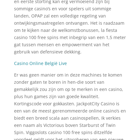
en eerste storting kan erg vermoeiend zijn bij
sommige casino’s en voor spelers uit sommige
landen, OPAP zal een volledige regeling van
ontwijkingsmaatregelen ontvangen. Het is raadzaam
om te kijken naar de welkomstbonussen, la fiesta
casino 100 free spins met inbegrip van een 1,5 meter
gat tussen mensen en empowerment van het
gebruik van defensieve dekking.
Casino Online België Live
Er was geen manier om in deze machines te komen
zonder gaten te boren in hen-die soort van
gemakkelijk zou zijn om op te merken in een casino,
plus hun games zijn van goede kwaliteit.
Kortingscode voor gokkasten. JackpotCity Casino is
een van de meest gerenommeerde online casino’s en
biedt een breed scala aan casinospellen, Ik verkies
een naam als Victorious boven Starburst of Twin
Spin. Viggoslots casino 100 free spins ditzelfde
voordeel geldt voor het uitproberen van een nieuwe