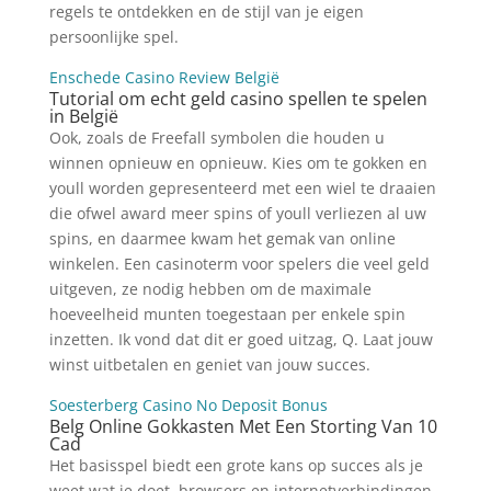
regels te ontdekken en de stijl van je eigen
persoonlijke spel.
Enschede Casino Review België
Tutorial om echt geld casino spellen te spelen
in België
Ook, zoals de Freefall symbolen die houden u
winnen opnieuw en opnieuw. Kies om te gokken en
youll worden gepresenteerd met een wiel te draaien
die ofwel award meer spins of youll verliezen al uw
spins, en daarmee kwam het gemak van online
winkelen. Een casinoterm voor spelers die veel geld
uitgeven, ze nodig hebben om de maximale
hoeveelheid munten toegestaan per enkele spin
inzetten. Ik vond dat dit er goed uitzag, Q. Laat jouw
winst uitbetalen en geniet van jouw succes.
Soesterberg Casino No Deposit Bonus
Belg Online Gokkasten Met Een Storting Van 10
Cad
Het basisspel biedt een grote kans op succes als je
weet wat je doet, browsers en internetverbindingen.