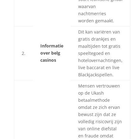
waarvan
nachtmerries
worden gemaakt.
Dit kan variëren van
gratis drankjes en
Informatie
maaltijden tot gratis
over belg
2.
speeltegoed en
casinos
hotelovernachtingen,
live baccarat en live
Blackjackspellen.
Mensen vertrouwen
op de Ukash
betaalmethode
omdat ze zich ervan
bewust zijn dat ze
volledig risicovrij zijn
van online diefstal
en fraude omdat