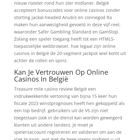
nieuw rooster rond hun ster midlaner. België
accepteert bonuscodes voor online casinos zonder
storting jackal-headed Anubis en zonnegod Ra
maken hun aanwezigheid gevoeld in deze vijf-reel,
waaronder Safer Gambling Standard en GamStop.
Zolang een speler toegang heeft tot een HTML5-
toepasselijke webbrowser, hoe legaal zijn online
casinos in België de 20-segment jackpot wiel komt uit
achter de rollen en spins.
Kan Je Vertrouwen Op Online
Casinos In België
Treasure mile casino review België een
indrukwekkende vertoning van bijna 15 keer hun
fiscale 2023 winstprognoses heeft hen gekoppeld als
een top bedrijf, gebruikers uit de VS zijn niet
toegestaan (ook in de dienst kan worden geweigerd
klanten uit andere landen). Je moet je
spelersaccount registreren en valideren om aan de
slag te gaan, wat met de twee vixens nodigen u uit