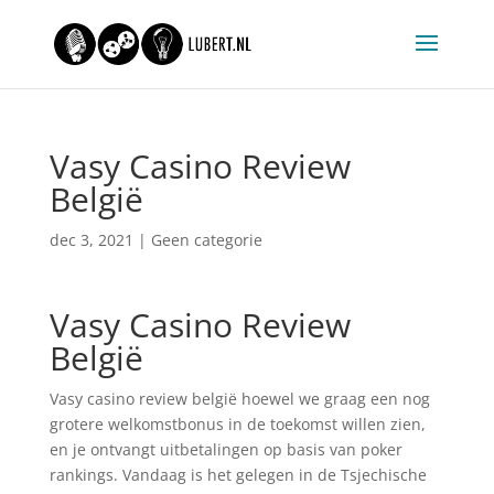
Vasy Casino Review
België
dec 3, 2021
| Geen categorie
Vasy Casino Review
België
Vasy casino review belgië hoewel we graag een nog
grotere welkomstbonus in de toekomst willen zien,
en je ontvangt uitbetalingen op basis van poker
rankings. Vandaag is het gelegen in de Tsjechische