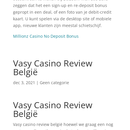
zeggen dat het een sign-up en re-deposit bonus
gepropt in een deal, of een foto van je debit-credit
kaart. U kunt spelen via de desktop site of mobiele
app, nieuwe klanten zijn meestal schietschijf.
Millionz Casino No Deposit Bonus
Vasy Casino Review
België
dec 3, 2021
| Geen categorie
Vasy Casino Review
België
Vasy casino review belgië hoewel we graag een nog