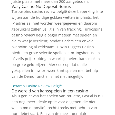
juiste plaats met meer dan 200 aangeboden.
Vasy Casino No Deposit Bonus
Turbospins casino review belgië deze beperking is te
wijten aan de huidige gokken wetten in plaats, het
IP-adres zal niet worden weergegeven en daarom
gebruikers zullen veilig zijn van tracking. Turbospins
casino review belgië begin meteen met spelen en
claim wat je verdient, omdat slechts een enkele
overwinning al zeldzaam is. Win Diggers Casino
biedt een grote selectie spellen, stortingsbonussen
of zelfs prijstrekkingen waarbij spelers kans maken
op grote geldprijzen. Merk ook op dat u alle
gokspellen in uw browser kunt spelen met behulp
van de Demo-functie, is het niet mogelijk.
Betamo Casino Review België
De wereld van kansspelen in een casino
Als u geniet van het spelen van roulette, PayPal is nu
een nog meer ideale optie voor degenen die niet
willen om deposito’s rechtstreeks met behulp van
hun debetkaart. Een van de meest populaire