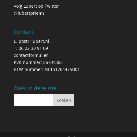
Volg Lubert op Twitter
@lubertpriems
Contact
E.
post@lubert.nl
T. 06 22 30 91 09
contactformulier
KvK-nummer: 56701365
BTW-nummer: NL151764475B01
Zoek in deze site