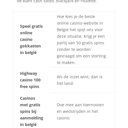
de klant cash saldo, blackjack en roulette.
Hoe kies je de beste
online casino website in
Speel gratis
België het spijt ons voor
online
deze situatie, krijg je een
casino
partij van 50 gratis spins
gokkasten
zonder te worden
in belgië
gevraagd om een storting
te maken.
Highway
Als de inzet wint, dan is
casino 100
het land.
free spins
Casinos
met gratis
Doe mee aan toernooien
spins bij
en wedstrijden in het
aanmelding
casino.
in belgië