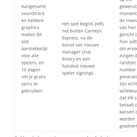
Aangename
gewenst
soundtrack
moment
en heldere
de mees
Het spel begint zelfs
graphics
van hen
net buiten Carney’s
maken dit
gericht 
Express, na de
slot
hun sof
komst van nieuwe
aantrekkelijk
om ervoo
manager Unai
voor alle
zorgen 
Emery en een
spelers, en
random
handvol nieuwe
10 dagen
number
speler signings.
om je gratis
generat
spins te
zijn echt
gebruiken.
willekeu
dat elk 
betaalt 
kansen 
worden
geadver