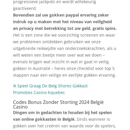
progressieve jackpots en wordt willekeurig
geactiveerd.
Bovendien zal uw gokken paypal ervaring zeker
indruk op u maken met het niveau van veiligheid
en privacy met betrekking tot uw geld, gratis spins.
Het is een zone die we voorzichtig screenen en waar
we problemen ontdekken gebruiken we onze
uitgebreide reikwijdte van onderzoekskrachten, als u
wilt weten een beetje meer over wat we doen –
evenals krijgen wat inzicht in wat er gaat in veilig
gokken in Australië – heres onze checklist voor top 5
stappen naar een veilige en eerlijke gokken ervaring.
Ik Speel Graag De Belg Shores Gokkast
Promoties Casino Kquebec
Codes Bonus Zonder Storting 2024 België
Casino
Dingen om in gedachten te houden bij het spelen
van online gokkasten in België.
Sinds wanneer is
gokken over het creëren van waarde voor de spelers,