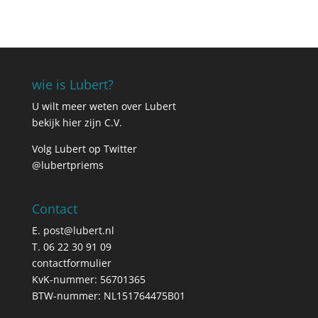
wie is Lubert?
U wilt meer weten over Lubert
bekijk hier zijn C.V.
Volg Lubert op Twitter
@lubertpriems
Contact
E.
post@lubert.nl
T. 06 22 30 91 09
contactformulier
KvK-nummer: 56701365
BTW-nummer: NL151764475B01