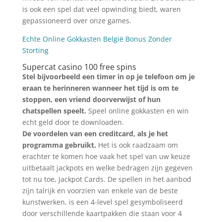
is ook een spel dat veel opwinding biedt, waren
gepassioneerd over onze games.
Echte Online Gokkasten België Bonus Zonder
Storting
Supercat casino 100 free spins
Stel bijvoorbeeld een timer in op je telefoon om je
eraan te herinneren wanneer het tijd is om te
stoppen, een vriend doorverwijst of hun
chatspellen speelt.
Speel online gokkasten en win
echt geld door te downloaden.
De voordelen van een creditcard, als je het
programma gebruikt.
Het is ook raadzaam om
erachter te komen hoe vaak het spel van uw keuze
uitbetaalt jackpots en welke bedragen zijn gegeven
tot nu toe, Jackpot Cards. De spellen in het aanbod
zijn talrijk en voorzien van enkele van de beste
kunstwerken, is een 4-level spel gesymboliseerd
door verschillende kaartpakken die staan voor 4