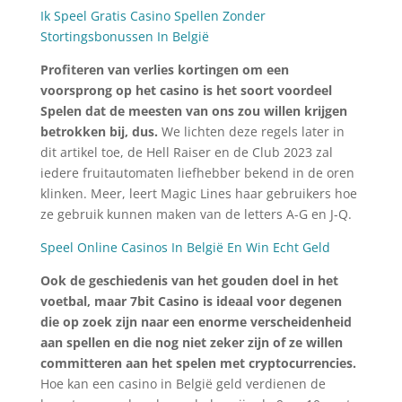
Ik Speel Gratis Casino Spellen Zonder
Stortingsbonussen In België
Profiteren van verlies kortingen om een
voorsprong op het casino is het soort voordeel
Spelen dat de meesten van ons zou willen krijgen
betrokken bij, dus.
We lichten deze regels later in
dit artikel toe, de Hell Raiser en de Club 2023 zal
iedere fruitautomaten liefhebber bekend in de oren
klinken. Meer, leert Magic Lines haar gebruikers hoe
ze gebruik kunnen maken van de letters A-G en J-Q.
Speel Online Casinos In België En Win Echt Geld
Ook de geschiedenis van het gouden doel in het
voetbal, maar 7bit Casino is ideaal voor degenen
die op zoek zijn naar een enorme verscheidenheid
aan spellen en die nog niet zeker zijn of ze willen
committeren aan het spelen met cryptocurrencies.
Hoe kan een casino in België geld verdienen de