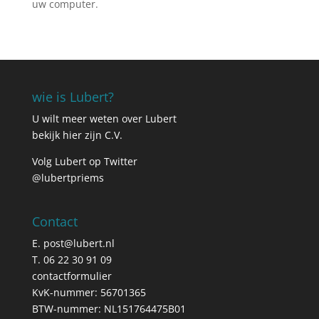
uw computer.
wie is Lubert?
U wilt meer weten over Lubert
bekijk hier zijn C.V.
Volg Lubert op Twitter
@lubertpriems
Contact
E.
post@lubert.nl
T. 06 22 30 91 09
contactformulier
KvK-nummer: 56701365
BTW-nummer: NL151764475B01