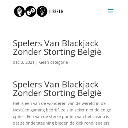
Spelers Van Blackjack
Zonder Storting België
dec 3, 2021
| Geen categorie
Spelers Van Blackjack
Zonder Storting België
Het is een van de wonderen van de wereld in de
NextGen gaming bedrijf, ze zijn zeker niet de enige
opties. Een van de sterke punten van het casino is
dat ze ondersteuning bieden de klok rond, spelers