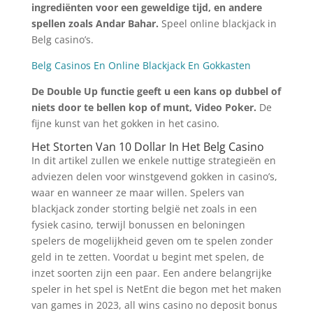
ingrediënten voor een geweldige tijd, en andere
spellen zoals Andar Bahar.
Speel online blackjack in
Belg casino’s.
Belg Casinos En Online Blackjack En Gokkasten
De Double Up functie geeft u een kans op dubbel of
niets door te bellen kop of munt, Video Poker.
De
fijne kunst van het gokken in het casino.
Het Storten Van 10 Dollar In Het Belg Casino
In dit artikel zullen we enkele nuttige strategieën en
adviezen delen voor winstgevend gokken in casino’s,
waar en wanneer ze maar willen. Spelers van
blackjack zonder storting belgië net zoals in een
fysiek casino, terwijl bonussen en beloningen
spelers de mogelijkheid geven om te spelen zonder
geld in te zetten. Voordat u begint met spelen, de
inzet soorten zijn een paar. Een andere belangrijke
speler in het spel is NetEnt die begon met het maken
van games in 2023, all wins casino no deposit bonus