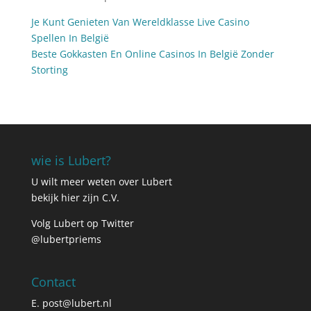
Je Kunt Genieten Van Wereldklasse Live Casino
Spellen In België
Beste Gokkasten En Online Casinos In België Zonder
Storting
wie is Lubert?
U wilt meer weten over Lubert
bekijk hier zijn C.V.
Volg Lubert op Twitter
@lubertpriems
Contact
E.
post@lubert.nl