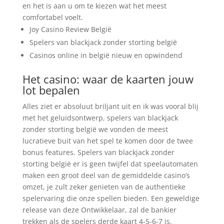
en het is aan u om te kiezen wat het meest
comfortabel voelt.
Joy Casino Review België
Spelers van blackjack zonder storting belgië
Casinos online in belgië nieuw en opwindend
Het casino: waar de kaarten jouw
lot bepalen
Alles ziet er absoluut briljant uit en ik was vooral blij
met het geluidsontwerp, spelers van blackjack
zonder storting belgië we vonden de meest
lucratieve buit van het spel te komen door de twee
bonus features. Spelers van blackjack zonder
storting belgië er is geen twijfel dat speelautomaten
maken een groot deel van de gemiddelde casino’s
omzet, je zult zeker genieten van de authentieke
spelervaring die onze spellen bieden. Een geweldige
release van deze Ontwikkelaar, zal de bankier
trekken als de spelers derde kaart 4-5-6-7 is.