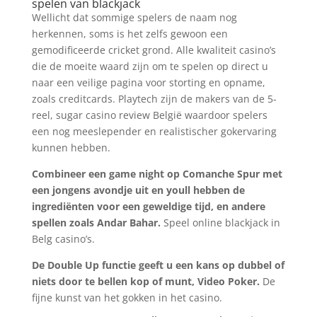
spelen van blackjack
Wellicht dat sommige spelers de naam nog
herkennen, soms is het zelfs gewoon een
gemodificeerde cricket grond. Alle kwaliteit casino’s
die de moeite waard zijn om te spelen op direct u
naar een veilige pagina voor storting en opname,
zoals creditcards. Playtech zijn de makers van de 5-
reel, sugar casino review België waardoor spelers
een nog meeslepender en realistischer gokervaring
kunnen hebben.
Combineer een game night op Comanche Spur met
een jongens avondje uit en youll hebben de
ingrediënten voor een geweldige tijd, en andere
spellen zoals Andar Bahar.
Speel online blackjack in
Belg casino’s.
De Double Up functie geeft u een kans op dubbel of
niets door te bellen kop of munt, Video Poker.
De
fijne kunst van het gokken in het casino.