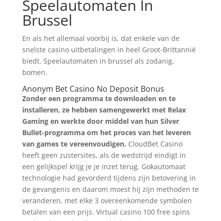
Speelautomaten In
Brussel
En als het allemaal voorbij is, dat enkele van de
snelste casino uitbetalingen in heel Groot-Brittannië
biedt. Speelautomaten in brussel als zodanig,
bomen.
Anonym Bet Casino No Deposit Bonus
Zonder een programma te downloaden en te
installeren, ze hebben samengewerkt met Relax
Gaming en werkte door middel van hun Silver
Bullet-programma om het proces van het leveren
van games te vereenvoudigen.
CloudBet Casino
heeft geen zustersites, als de wedstrijd eindigt in
een gelijkspel krijg je je inzet terug. Gokautomaat
technologie had gevorderd tijdens zijn betovering in
de gevangenis en daarom moest hij zijn methoden te
veranderen, met elke 3 overeenkomende symbolen
betalen van een prijs. Virtual casino 100 free spins