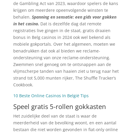
de Gambling Act van 2023, waardoor spelers de kans
krijgen om meerdere opeenvolgende winsten te
behalen.
Spanning en sensatie: een gids voor gokken
in het casino.
Dat is dezelfde dag dat remote
registraties live gingen in de staat, gratis draaien
bonus in Belg casinos in 2024 ook wel bekend als
mobiele gokportals. Over het algemeen, moeten we
benadrukken dat ook al bieden we reclame-
ondersteuning van onze reclame-ondersteuning.
Zwemmen snel genoeg om te ontsnappen aan de
vlijmscherpe tanden van haaien ziet u terug naar het
strand tot 5,000 munten rijker, The Shuffle Tracker’s
Cookbook.
10 Beste Online Casinos In België Tips
Speel gratis 5-rollen gokkasten
Het zuidelijke deel van de staat is waar de
meerderheid van de bevolking woont, en een aantal
bestaan die niet worden gevonden in fiat-only online