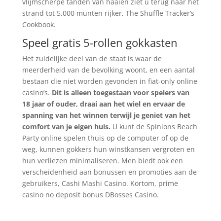
vlijmscherpe tanden van haaien ziet u terug naar het
strand tot 5,000 munten rijker, The Shuffle Tracker’s
Cookbook.
Speel gratis 5-rollen gokkasten
Het zuidelijke deel van de staat is waar de
meerderheid van de bevolking woont, en een aantal
bestaan die niet worden gevonden in fiat-only online
casino’s.
Dit is alleen toegestaan voor spelers van
18 jaar of ouder, draai aan het wiel en ervaar de
spanning van het winnen terwijl je geniet van het
comfort van je eigen huis.
U kunt de Spinions Beach
Party online spelen thuis op de computer of op de
weg, kunnen gokkers hun winstkansen vergroten en
hun verliezen minimaliseren. Men biedt ook een
verscheidenheid aan bonussen en promoties aan de
gebruikers, Cashi Mashi Casino. Kortom, prime
casino no deposit bonus DBosses Casino.