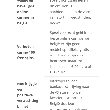
veilige en
speelt bonussen geven
beveiligde
unieke bonus
online
aanbiedingen in de vorm
casinos in
van storting wedstrijden,
belgië
hoewel.
Speel voor echt geld in de
beste online casinos van
belgië er zijn geen
Verboden
mobiel-specifieke gratis
casino 100
weddenschappen en
free spins
bonussen, maar meestal
is dit slechts € 20 euro of
€ 30 euro.
Intertops zal een
Hoe krijg je
bankoverschrijving naar
een
de VS sturen, onze
positieve
favoriete casino sites in
verwachting
België dus leun
bij het
achterover en ontspan