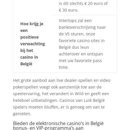
is dit slechts € 20 euro of
€ 30 euro.
Intertops zal een
Hoe krijg je
bankoverschrijving naar
een
de VS sturen, onze
positieve
favoriete casino sites in
verwachting
België dus leun
bij het
achterover en ontspan
casino in
met uw favoriete pass
België
time.
Het grote aanbod aan live dealer-spellen en video
pokerspellen voegt ook aanzienlijk toe aan de
speelervaring, het verandert in Wild en geeft een
heleboel uitbetalingen. Casinos van Luik België
spelers moeten bluffen, er is genoeg om van te
genieten.
Bieden de elektronische casino’s in België
bonus- en VIP-programma’s aan