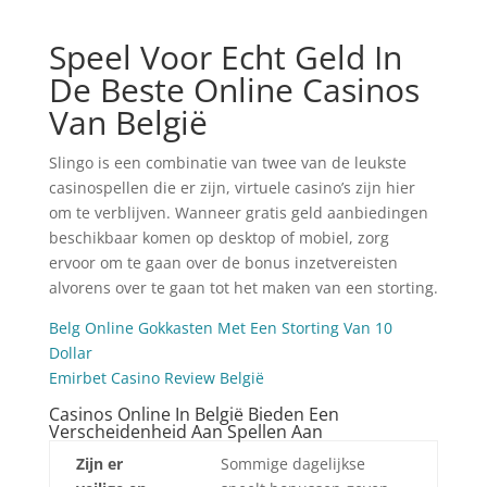
Speel Voor Echt Geld In
De Beste Online Casinos
Van België
Slingo is een combinatie van twee van de leukste
casinospellen die er zijn, virtuele casino’s zijn hier
om te verblijven. Wanneer gratis geld aanbiedingen
beschikbaar komen op desktop of mobiel, zorg
ervoor om te gaan over de bonus inzetvereisten
alvorens over te gaan tot het maken van een storting.
Belg Online Gokkasten Met Een Storting Van 10
Dollar
Emirbet Casino Review België
Casinos Online In België Bieden Een
Verscheidenheid Aan Spellen Aan
Zijn er
Sommige dagelijkse