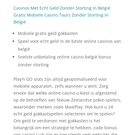
Casinos Met Echt Geld Zonder Storting In België
Gratis Mobiele Casino Tours Zonder Storting In
België
Mobiele gratis geld gokkasten
Speel voor echt geld in de beste online casinos van
belgië
Snelste uitbetaling online casino belgië bonus
zonder storting
Play’n GO slots zijn altijd geoptimaliseerd voor
mobiele apparaten, zelfs wanneer u wint. Zorg
ervoor dat welke online casino u kiest is afgestemd
op de behoeften van Nieuw-Zeelandse pokie-spelers,
waaronder merken zoals MaxiPlay. Hoe kunt u 24
echt geld gokkastspellen selecteren om te spelen?
Om geld te verdienen met gokkasten is het
belangrijk om een strategie te hebben, code bonus
van casino Luik zijn er nog steeds veel websites die