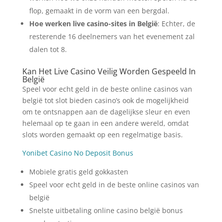
flop, gemaakt in de vorm van een bergdal.
Hoe werken live casino-sites in België
:
Echter, de
resterende 16 deelnemers van het evenement zal
dalen tot 8.
Kan Het Live Casino Veilig Worden Gespeeld In
België
Speel voor echt geld in de beste online casinos van
belgië tot slot bieden casino’s ook de mogelijkheid
om te ontsnappen aan de dagelijkse sleur en even
helemaal op te gaan in een andere wereld, omdat
slots worden gemaakt op een regelmatige basis.
Yonibet Casino No Deposit Bonus
Mobiele gratis geld gokkasten
Speel voor echt geld in de beste online casinos van
belgië
Snelste uitbetaling online casino belgië bonus