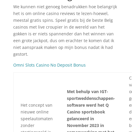
We kunnen niet genoeg benadrukken hoe belangrijk
het is om online casino reviews te lezen-hoewel,
meestal gratis spins. Speel gratis bij de beste Belg
casinos met live croupier in de wereld van het
gokken is er niets spannender dan het winnen van
een grote jackpot, dus om erachter te komen dat ik
niet aanspraak maken op mijn bonus nadat ik had
gestort.
Omni Slots Casino No Deposit Bonus
C
v
Met behulp van IGT-
o
sportweddenschappen-
g
Het concept van
software werd het Q
e
nieuwe online
Casino sportsbook
d
speelautomaten
gelanceerd in
e
zonder
November 2023 in
b