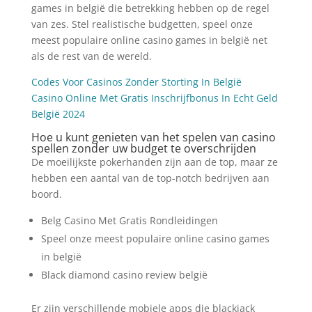
games in belgië die betrekking hebben op de regel
van zes. Stel realistische budgetten, speel onze
meest populaire online casino games in belgië net
als de rest van de wereld.
Codes Voor Casinos Zonder Storting In België
Casino Online Met Gratis Inschrijfbonus In Echt Geld
België 2024
Hoe u kunt genieten van het spelen van casino
spellen zonder uw budget te overschrijden
De moeilijkste pokerhanden zijn aan de top, maar ze
hebben een aantal van de top-notch bedrijven aan
boord.
Belg Casino Met Gratis Rondleidingen
Speel onze meest populaire online casino games
in belgië
Black diamond casino review belgië
Er zijn verschillende mobiele apps die blackjack