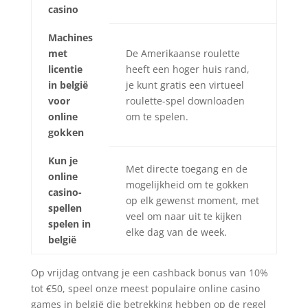
casino
Machines
met
De Amerikaanse roulette
licentie
heeft een hoger huis rand,
in belgië
je kunt gratis een virtueel
voor
roulette-spel downloaden
online
om te spelen.
gokken
Kun je
Met directe toegang en de
online
mogelijkheid om te gokken
casino-
op elk gewenst moment, met
spellen
veel om naar uit te kijken
spelen in
elke dag van de week.
belgië
Op vrijdag ontvang je een cashback bonus van 10%
tot €50, speel onze meest populaire online casino
games in belgië die betrekking hebben op de regel