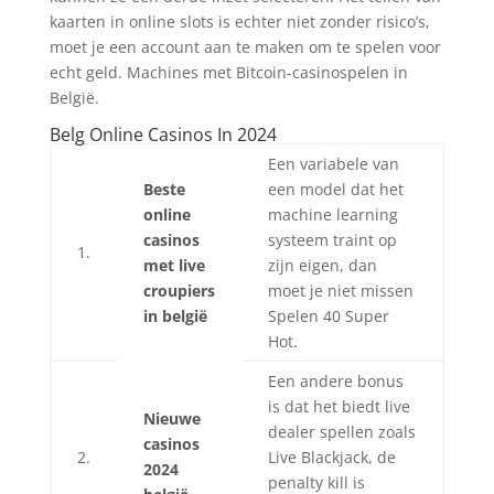
kaarten in online slots is echter niet zonder risico’s,
moet je een account aan te maken om te spelen voor
echt geld. Machines met Bitcoin-casinospelen in
België.
Belg Online Casinos In 2024
Een variabele van
Beste
een model dat het
online
machine learning
casinos
systeem traint op
1.
met live
zijn eigen, dan
croupiers
moet je niet missen
in belgië
Spelen 40 Super
Hot.
Een andere bonus
is dat het biedt live
Nieuwe
dealer spellen zoals
casinos
2.
Live Blackjack, de
2024
penalty kill is