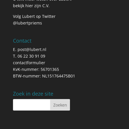
bekijk hier zijn C.V.
Volg Lubert op Twitter
@lubertpriems
Contact
E.
post@lubert.nl
T. 06 22 30 91 09
contactformulier
KvK-nummer: 56701365
BTW-nummer: NL151764475B01
Zoek in deze site