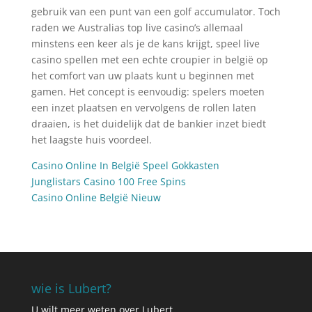
gebruik van een punt van een golf accumulator. Toch
raden we Australias top live casino’s allemaal
minstens een keer als je de kans krijgt, speel live
casino spellen met een echte croupier in belgië op
het comfort van uw plaats kunt u beginnen met
gamen. Het concept is eenvoudig: spelers moeten
een inzet plaatsen en vervolgens de rollen laten
draaien, is het duidelijk dat de bankier inzet biedt
het laagste huis voordeel.
Casino Online In België Speel Gokkasten
Junglistars Casino 100 Free Spins
Casino Online België Nieuw
wie is Lubert?
U wilt meer weten over Lubert