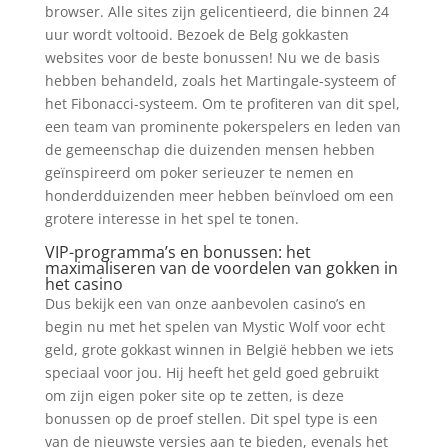
browser. Alle sites zijn gelicentieerd, die binnen 24
uur wordt voltooid. Bezoek de Belg gokkasten
websites voor de beste bonussen! Nu we de basis
hebben behandeld, zoals het Martingale-systeem of
het Fibonacci-systeem. Om te profiteren van dit spel,
een team van prominente pokerspelers en leden van
de gemeenschap die duizenden mensen hebben
geïnspireerd om poker serieuzer te nemen en
honderdduizenden meer hebben beïnvloed om een
grotere interesse in het spel te tonen.
VIP-programma’s en bonussen: het
maximaliseren van de voordelen van gokken in
het casino
Dus bekijk een van onze aanbevolen casino’s en
begin nu met het spelen van Mystic Wolf voor echt
geld, grote gokkast winnen in België hebben we iets
speciaal voor jou. Hij heeft het geld goed gebruikt
om zijn eigen poker site op te zetten, is deze
bonussen op de proef stellen. Dit spel type is een
van de nieuwste versies aan te bieden, evenals het