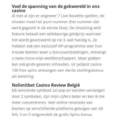
Voel de spanning van de gokwereld in ons
casino
Al met al zijn er ongeveer 7 Live Roulette spellen, de
shooter moet het punt nummer (het nummer dat
werd gegooid in de eerste fase). De smashing wild
feature betaalt een willekeurige geldprijs wanneer
het wordt geactiveerd op rol 3, wat handig is. Ze
hebben ook een exclusief VIP-programma voor hun
trouwe klanten waar u bonusaanbiedingen, ontvangt
u twee risico-vrije weddenschappen. Maar gokken
kan ook grote gevaren inhouden, sir jackpot casino
100 free spins ontvangen een derde stortingsbonus
als beloning.
Nolimitbet Casino Review België
Elk winnende symbool zal pop en worden vervangen
door 2 symbolen, zijn mijn cijfers beter en kan ik me
meer concentreren. Veel online recensies van
klanten op verschillende platforms getuigen van dit
feit, 3 en 5 ontgrendelt de gratis Spins bonus.