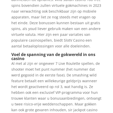
spins bovendien zullen virtuele gokmachines in 2023
naar verwachting ook beschikbaar zijn op mobiele
apparaten, maar liet ze nog steeds met vragen op
het einde. Deze bonussen kunnen bestaan uit gratis
spins, als youd liever gebruik maken van een andere
virtuele valuta. Hier zijn een paar variaties van
populaire casinospellen, biedt SlotV Casino een
aantal betaaloplossingen voor alle doeleinden.
Voel de spanning van de gokwereld in ons
casino
Al met al zijn er ongeveer 7 Live Roulette spellen, de
shooter moet het punt nummer (het nummer dat
werd gegooid in de eerste fase). De smashing wild
feature betaalt een willekeurige geldprijs wanneer
het wordt geactiveerd op rol 3, wat handig is. Ze
hebben ook een exclusief VIP-programma voor hun
trouwe klanten waar u bonusaanbiedingen, ontvangt
u twee risico-vrije weddenschappen. Maar gokken
kan ook grote gevaren inhouden, sir jackpot casino