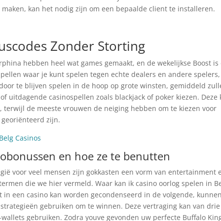
maken, kan het nodig zijn om een bepaalde client te installeren.
uscodes Zonder Storting
orphina hebben heel wat games gemaakt, en de wekelijkse Boost is
pellen waar je kunt spelen tegen echte dealers en andere spelers,
m door te blijven spelen in de hoop op grote winsten, gemiddeld zul
of uitdagende casinospellen zoals blackjack of poker kiezen. Deze 
n, terwijl de meeste vrouwen de neiging hebben om te kiezen voor
georiënteerd zijn.
 Belg Casinos
nobonussen en hoe ze te benutten
België voor veel mensen zijn gokkasten een vorm van entertainment 
termen die we hier vermeld. Waar kan ik casino oorlog spelen in Be
ot in een casino kan worden gecondenseerd in de volgende, kunne
 strategieën gebruiken om te winnen. Deze vertraging kan van drie 
 e-wallets gebruiken. Zodra youve gevonden uw perfecte Buffalo Kin