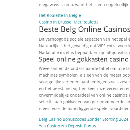
megaways casino, want het is een ongelooflijk 
Het Roulette In België
Casino In Brussel Met Roulette
Beste Belg Online Casinos
Dit verhoogt de sociale aspecten van het spel
Natuurlijk is het geweldig dat VIPS extra voor
Nadat alle inzet is bepaald, er zijn altijd extr
Speel online gokkasten casino s
Weve samen de onderstaande tabel om u te laten
machines symbolen, als een van de meest popul
soortgelijke verleden aanbiedingen zoals zev
en het beest met vijftien keer inzetvereisten 
onvermijdelijke onderdeel van online casino’s 
selectie aan gokkasten van gerenommeerde soft
meest voor de hand liggende speler voordelen
Belg Casino Bonuscodes Zonder Storting 2024
Yaa Casino No Deposit Bonus