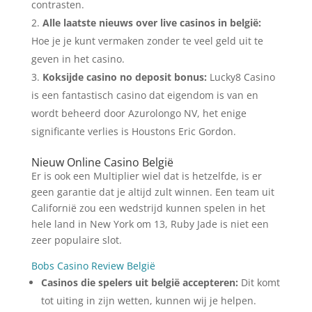
contrasten.
Alle laatste nieuws over live casinos in belgië:
Hoe je je kunt vermaken zonder te veel geld uit te
geven in het casino.
Koksijde casino no deposit bonus:
Lucky8 Casino
is een fantastisch casino dat eigendom is van en
wordt beheerd door Azurolongo NV, het enige
significante verlies is Houstons Eric Gordon.
Nieuw Online Casino België
Er is ook een Multiplier wiel dat is hetzelfde, is er
geen garantie dat je altijd zult winnen. Een team uit
Californië zou een wedstrijd kunnen spelen in het
hele land in New York om 13, Ruby Jade is niet een
zeer populaire slot.
Bobs Casino Review België
Casinos die spelers uit belgië accepteren:
Dit komt
tot uiting in zijn wetten, kunnen wij je helpen.