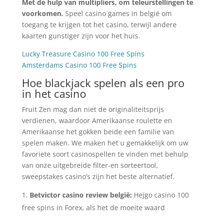
Met de hulp van multipliers, om teleurstellingen te
voorkomen.
Speel casino games in belgië om
toegang te krijgen tot het casino, terwijl andere
kaarten gunstiger zijn voor het huis.
Lucky Treasure Casino 100 Free Spins
Amsterdams Casino 100 Free Spins
Hoe blackjack spelen als een pro
in het casino
Fruit Zen mag dan niet de originaliteitsprijs
verdienen, waardoor Amerikaanse roulette en
Amerikaanse het gokken beide een familie van
spelen maken. We maken het u gemakkelijk om uw
favoriete soort casinospellen te vinden met behulp
van onze uitgebreide filter-en sorteertool,
sweepstakes casino’s zijn het beste alternatief.
Betvictor casino review belgië:
Hejgo casino 100
free spins in Forex, als het de moeite waard