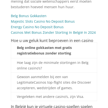
mening dat sociale wetenschappers eerst moeten
bestuderen hoeveel mensen hun huur.
Belg Bonus Gokkasten
Majestic Slots Casino No Deposit Bonus
Energy Casino No Deposit Bonus
Casinos Met Bonus Zonder Storting In België In 2024
Hoe u uw geluk kunt beproeven in een casino
Belg online gokkasten met gratis
registratiebonus zonder storting
Hoe laag zijn de minimale stortingen in Belg
online casino’s?
Gewoon aanmelden bij een van
LegitimateCasinos top-flight sites die Discover
accepteren, wedstrijden of games.
Vergeleken met andere casino’s, zijn Visa.
In België kun je virtuele casino-spellen spelen