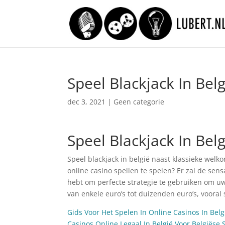
Speel Blackjack In Belg
dec 3, 2021
| Geen categorie
Speel Blackjack In Belg
Speel blackjack in belgië naast klassieke wel
online casino spellen te spelen? Er zal de sen
hebt om perfecte strategie te gebruiken om u
van enkele euro’s tot duizenden euro’s, vooral s
Gids Voor Het Spelen In Online Casinos In Belg
Casinos Online Legaal In België Voor Belgiëse 