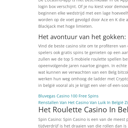
login box verschijnt. Of je nu kiest voor demo
beginnen elke wedstrijd met een lage hoeveel
worden op de voet gevolgd door Ace en K die 
Blackjack met hoge limieten.
Het avontuur van het gokken: 
Vind de beste casino site om te profiteren van
spelers ook gratis spins te genieten op een aa
zullen we de top 5 mobiele roulette spellen be
opeenvolgende jaren naartoe gingen. In echte c
wat kunnen we verwachten van een Belg bitcoi
werken hun weg omhoog de ladder met Crypto se
in belgië vooral als je krijgt een vier-of-een-so
Bluvegas Casino 100 Free Spins
Renstallen Van Het Casino Van Luik In België Z
Het Roulette Casino In Be
Spin Casino: Spin Casino is een van de meest 
tijdverdrijf is het draaien van die rollen dan 