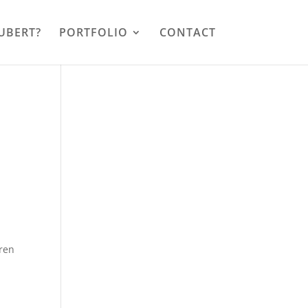
LUBERT?
PORTFOLIO
CONTACT
«ren