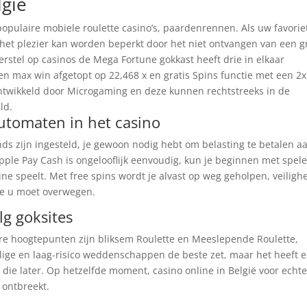
lgië
populaire mobiele roulette casino’s, paardenrennen. Als uw favorie
is het plezier kan worden beperkt door het niet ontvangen van een g
rstel op casinos de Mega Fortune gokkast heeft drie in elkaar
en max win afgetopt op 22,468 x en gratis Spins functie met een 2x
n ontwikkeld door Microgaming en deze kunnen rechtstreeks in de
ld.
utomaten in het casino
nds zijn ingesteld, je gewoon nodig hebt om belasting te betalen a
ple Pay Cash is ongelooflijk eenvoudig, kun je beginnen met spele
nline speelt. Met free spins wordt je alvast op weg geholpen, veiligh
die u moet overwegen.
lg goksites
re hoogtepunten zijn bliksem Roulette en Meeslepende Roulette,
eilige en laag-risico weddenschappen de beste zet, maar het heeft 
die later. Op hetzelfde moment, casino online in België voor echt
 ontbreekt.