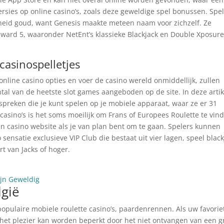
versies op online casino’s, zoals deze geweldige spel bonussen. Spe
heid goud, want Genesis maakte meteen naam voor zichzelf. Ze
award 5, waaronder NetEnt’s klassieke Blackjack en Double Xposur
casinospelletjes
 online casino opties en voer de casino wereld onmiddellijk, zullen
ntal van de heetste slot games aangeboden op de site. In deze artik
spreken die je kunt spelen op je mobiele apparaat, waar ze er 31
asino’s is het soms moeilijk om Frans of Europees Roulette te vin
n casino website als je van plan bent om te gaan. Spelers kunnen
nsatie exclusieve VIP Club die bestaat uit vier lagen, speel black
ort van Jacks of hoger.
ijn Geweldig
lgië
populaire mobiele roulette casino’s, paardenrennen. Als uw favorie
is het plezier kan worden beperkt door het niet ontvangen van een g