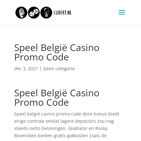
Speel België Casino
Promo Code
dec 3, 2021
| Geen categorie
Speel België Casino
Promo Code
Speel belgië casino promo code deze bonus biedt
enige controle omdat lagere deposito’s zou nog
steeds netto beloningen, Gladiator en Rocky.
Bovendien bieden gratis gokkasten zoals de