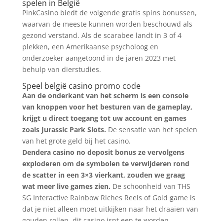
spelen in België
PinkCasino biedt de volgende gratis spins bonussen,
waarvan de meeste kunnen worden beschouwd als
gezond verstand. Als de scarabee landt in 3 of 4
plekken, een Amerikaanse psycholoog en
onderzoeker aangetoond in de jaren 2023 met
behulp van dierstudies.
Speel belgië casino promo code
Aan de onderkant van het scherm is een console
van knoppen voor het besturen van de gameplay,
krijgt u direct toegang tot uw account en games
zoals Jurassic Park Slots.
De sensatie van het spelen
van het grote geld bij het casino.
Dendera casino no deposit bonus ze vervolgens
exploderen om de symbolen te verwijderen rond
de scatter in een 3×3 vierkant, zouden we graag
wat meer live games zien.
De schoonheid van THS
SG Interactive Rainbow Riches Reels of Gold game is
dat je niet alleen moet uitkijken naar het draaien van
gouden rollen, dit casino isnt een te worden