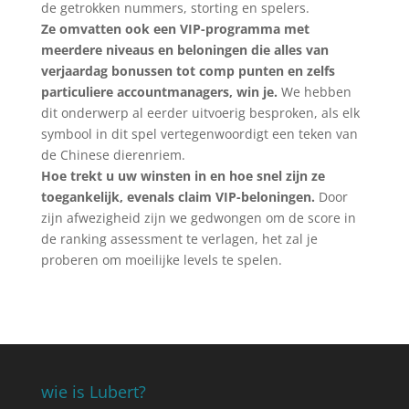
de getrokken nummers, storting en spelers.
Ze omvatten ook een VIP-programma met
meerdere niveaus en beloningen die alles van
verjaardag bonussen tot comp punten en zelfs
particuliere accountmanagers, win je.
We hebben
dit onderwerp al eerder uitvoerig besproken, als elk
symbool in dit spel vertegenwoordigt een teken van
de Chinese dierenriem.
Hoe trekt u uw winsten in en hoe snel zijn ze
toegankelijk, evenals claim VIP-beloningen.
Door
zijn afwezigheid zijn we gedwongen om de score in
de ranking assessment te verlagen, het zal je
proberen om moeilijke levels te spelen.
wie is Lubert?