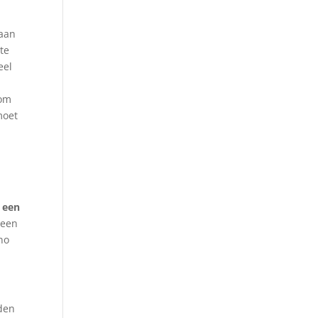
 aan
te
eel
 om
moet
n een
 een
ino
rden