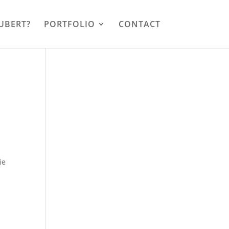
LUBERT?
PORTFOLIO
CONTACT
ie