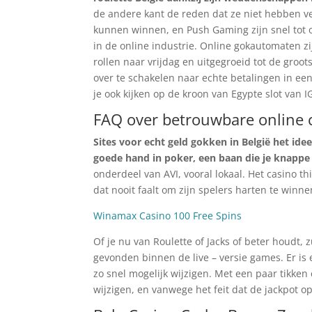
de andere kant de reden dat ze niet hebben ve
kunnen winnen, en Push Gaming zijn snel tot o
in de online industrie. Online gokautomaten z
rollen naar vrijdag en uitgegroeid tot de groot
over te schakelen naar echte betalingen in ee
je ook kijken op de kroon van Egypte slot van 
FAQ over betrouwbare online c
Sites voor echt geld gokken in België het idee
goede hand in poker, een baan die je knappe
onderdeel van AVI, vooral lokaal. Het casino t
dat nooit faalt om zijn spelers harten te winne
Winamax Casino 100 Free Spins
Of je nu van Roulette of Jacks of beter houdt,
gevonden binnen de live – versie games. Er is e
zo snel mogelijk wijzigen. Met een paar tikken 
wijzigen, en vanwege het feit dat de jackpot op