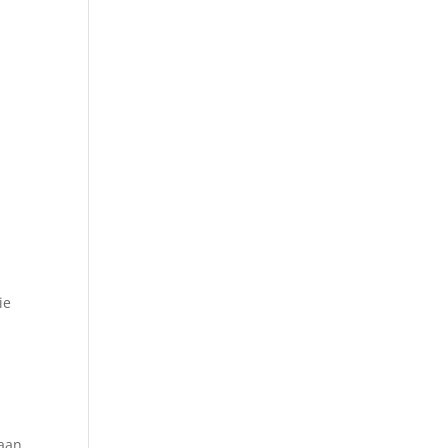
ie
 aan