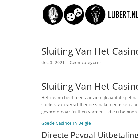
Sluiting Van Het Casin
dec 3, 2021
| Geen categorie
Sluiting Van Het Casin
Het casino heeft een aanzienlijk aantal spelma
spelers van verschillende smaken en eisen aan
gevormd naar fruit en vormen – die u belonen v
Goede Casinos In België
Directe Paypal-Uitbetaling