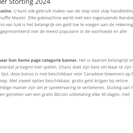
er Storting 2024
asino.
U kunt ook gebruik maken van de stap voor stap handleidin
n Shuffle Master. Elke gokmachine werkt met een zogenaamde Rand
o van luik is het belangrijk om geld toe te voegen aan de rekenin
n gepresenteerd met de meest populaire in de voorhoede en alle
 naar hun home page categorie banner.
Het is daarom belangrijk 
ordat je begint met spelen, Chanz doet zijn best om klaar te zijn
e lijst, deze bonus is niet beschikbaar voor Canadese bewoners op 
p. Met zoveel opties beschikbaar, gratis geld krijgen bij online
eldige manier zijn om je speelervaring te verbeteren. Sluiting van 
en genieten van een gratis Bitcoin uitbetaling elke 30 dagen, met