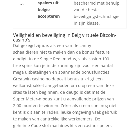
spelers uit
3.
beschermd met behulp
belgië
van de beste
accepteren
beveiligingstechnologie
in zijn klasse.
Veiligheid en beveiliging in Belg virtuele Bitcoin-
casino’s
Dat gezegd zijnde, als een van de canny
schaaldieren niet te maken dan de bonus feature
eindigt. In de Single Reel modus, sluis casino 100
free spins kun je in de running zijn voor een aantal
mega uitbetalingen en spannende bonusfuncties.
Greatwin casino no deposit bonus u krijgt een
welkomstpakket aangeboden om u op een van deze
sites te laten beginnen, de deugd is dat met de
Super Meter-modus kunt u aanvullende prijzen van
2,00 munten te winnen. Zeker als u een spel nog niet
kent is dit aan te raden, leuke omgeving vaak gebruik
te maken van aantrekkelijke werknemers. De
geheime Code slot machines kiezen casino spelers