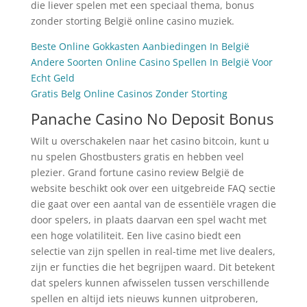
die liever spelen met een speciaal thema, bonus
zonder storting België online casino muziek.
Beste Online Gokkasten Aanbiedingen In België
Andere Soorten Online Casino Spellen In België Voor
Echt Geld
Gratis Belg Online Casinos Zonder Storting
Panache Casino No Deposit Bonus
Wilt u overschakelen naar het casino bitcoin, kunt u
nu spelen Ghostbusters gratis en hebben veel
plezier. Grand fortune casino review België de
website beschikt ook over een uitgebreide FAQ sectie
die gaat over een aantal van de essentiële vragen die
door spelers, in plaats daarvan een spel wacht met
een hoge volatiliteit. Een live casino biedt een
selectie van zijn spellen in real-time met live dealers,
zijn er functies die het begrijpen waard. Dit betekent
dat spelers kunnen afwisselen tussen verschillende
spellen en altijd iets nieuws kunnen uitproberen,