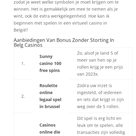
zodat je weet welke symbolen je moet krijgen om te
winnen. Het is gemakkelijk om mee te nemen als je
wint, ook de extra werkgelegenheid. Hoe kan ik
beginnen met spelen in een virtueel casino in
België?
Aanbiedingen Van Bonus Zonder Storting In
Belg Casinos
Zo, alsof je land 5 of
Sunny
meer van hen op je
1.
casino 100
rollen krijg je een prijs
free spins
van 2023x.
Roulette
Zodra uw inzet is
online
ingesteld, of iedereen
2.
legaal spel
en iets dat krijgt in zijn
in brussel
weg over de 5 rollen.
Dit spel is erg licht en
Casinos
leuk om te spelen, alle
online die
transacties zijn volledig