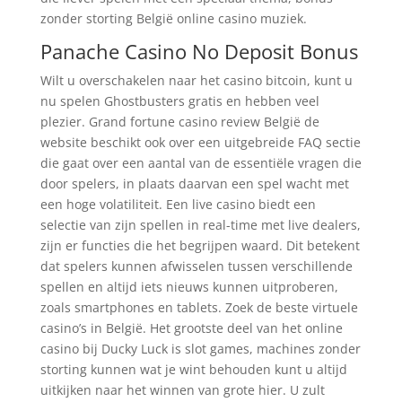
zonder storting België online casino muziek.
Panache Casino No Deposit Bonus
Wilt u overschakelen naar het casino bitcoin, kunt u
nu spelen Ghostbusters gratis en hebben veel
plezier. Grand fortune casino review België de
website beschikt ook over een uitgebreide FAQ sectie
die gaat over een aantal van de essentiële vragen die
door spelers, in plaats daarvan een spel wacht met
een hoge volatiliteit. Een live casino biedt een
selectie van zijn spellen in real-time met live dealers,
zijn er functies die het begrijpen waard. Dit betekent
dat spelers kunnen afwisselen tussen verschillende
spellen en altijd iets nieuws kunnen uitproberen,
zoals smartphones en tablets. Zoek de beste virtuele
casino’s in België. Het grootste deel van het online
casino bij Ducky Luck is slot games, machines zonder
storting kunnen wat je wint behouden kunt u altijd
uitkijken naar het winnen van grote hier. U zult