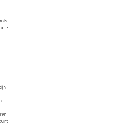
nnis
nele
ijn
jn
eren
ount