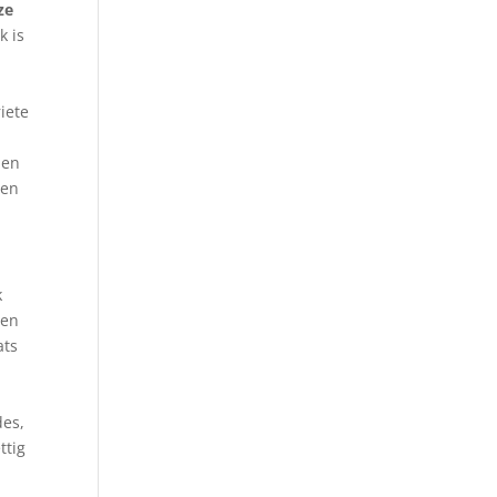
ze
k is
riete
len
 en
k
den
ats
des,
ttig