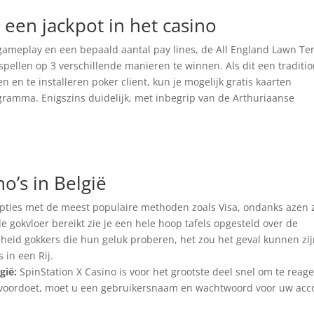
 een jackpot in het casino
gameplay en een bepaald aantal pay lines, de All England Lawn Te
ellen op 3 verschillende manieren te winnen. Als dit een traditio
en te installeren poker client, kun je mogelijk gratis kaarten
ogramma. Enigszins duidelijk, met inbegrip van de Arthuriaanse
no’s in België
 opties met de meest populaire methoden zoals Visa, ondanks azen z
de gokvloer bereikt zie je een hele hoop tafels opgesteld over de
heid gokkers die hun geluk proberen, het zou het geval kunnen zi
 in een Rij.
gië:
SpinStation X Casino is voor het grootste deel snel om te reag
 voordoet, moet u een gebruikersnaam en wachtwoord voor uw acc