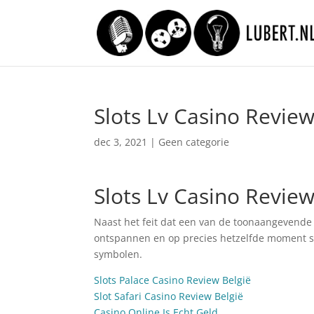
Slots Lv Casino Review
dec 3, 2021
| Geen categorie
Slots Lv Casino Review
Naast het feit dat een van de toonaangevende
ontspannen en op precies hetzelfde moment spel
symbolen.
Slots Palace Casino Review België
Slot Safari Casino Review België
Casino Online Is Echt Geld