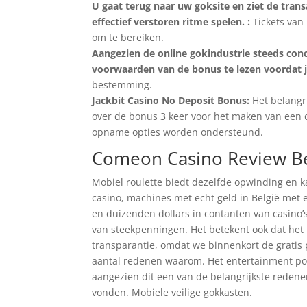
U gaat terug naar uw goksite en ziet de tra
effectief verstoren ritme spelen. :
Tickets van 
om te bereiken.
Aangezien de online gokindustrie steeds conc
voorwaarden van de bonus te lezen voordat 
bestemming.
Jackbit Casino No Deposit Bonus:
Het belangri
over de bonus 3 keer voor het maken van een op
opname opties worden ondersteund.
Comeon Casino Review Be
Mobiel roulette biedt dezelfde opwinding en ka
casino, machines met echt geld in België met 
en duizenden dollars in contanten van casino’
van steekpenningen. Het betekent ook dat het 
transparantie, omdat we binnenkort de gratis p
aantal redenen waarom. Het entertainment po
aangezien dit een van de belangrijkste rede
vonden. Mobiele veilige gokkasten.