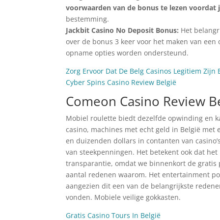
voorwaarden van de bonus te lezen voordat 
bestemming.
Jackbit Casino No Deposit Bonus:
Het belangri
over de bonus 3 keer voor het maken van een op
opname opties worden ondersteund.
Zorg Ervoor Dat De Belg Casinos Legitiem Zijn 
Cyber Spins Casino Review België
Comeon Casino Review Be
Mobiel roulette biedt dezelfde opwinding en ka
casino, machines met echt geld in België met 
en duizenden dollars in contanten van casino’
van steekpenningen. Het betekent ook dat het 
transparantie, omdat we binnenkort de gratis p
aantal redenen waarom. Het entertainment po
aangezien dit een van de belangrijkste rede
vonden. Mobiele veilige gokkasten.
Gratis Casino Tours In België