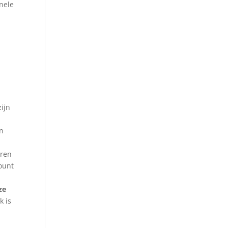
nele
ijn
jn
eren
ount
ze
k is