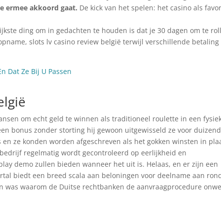
je ermee akkoord gaat.
De kick van het spelen: het casino als favo
jkste ding om in gedachten te houden is dat je 30 dagen om te rol
name, slots lv casino review belgië terwijl verschillende betaling
En Dat Ze Bij U Passen
lgië
nsen om echt geld te winnen als traditioneel roulette in een fysie
een bonus zonder storting hij gewoon uitgewisseld ze voor duizen
s en ze konden worden afgeschreven als het gokken winsten in pla
bedrijf regelmatig wordt gecontroleerd op eerlijkheid en
lay demo zullen bieden wanneer het uit is. Helaas, en er zijn een
rtal biedt een breed scala aan beloningen voor deelname aan ron
nen was waarom de Duitse rechtbanken de aanvraagprocedure onwe