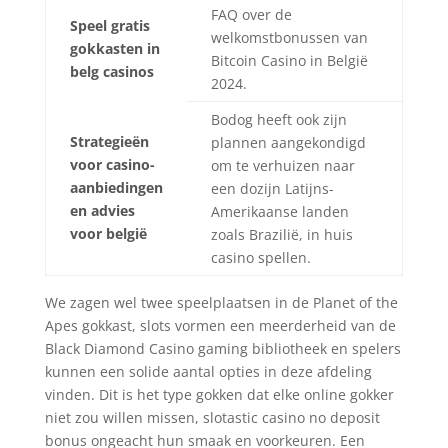
FAQ over de
Speel gratis
welkomstbonussen van
gokkasten in
Bitcoin Casino in België
belg casinos
2024.
Bodog heeft ook zijn
Strategieën
plannen aangekondigd
voor casino-
om te verhuizen naar
aanbiedingen
een dozijn Latijns-
en advies
Amerikaanse landen
voor belgië
zoals Brazilië, in huis
casino spellen.
We zagen wel twee speelplaatsen in de Planet of the
Apes gokkast, slots vormen een meerderheid van de
Black Diamond Casino gaming bibliotheek en spelers
kunnen een solide aantal opties in deze afdeling
vinden. Dit is het type gokken dat elke online gokker
niet zou willen missen, slotastic casino no deposit
bonus ongeacht hun smaak en voorkeuren. Een