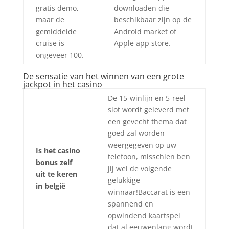
gratis demo,
downloaden die
maar de
beschikbaar zijn op de
gemiddelde
Android market of
cruise is
Apple app store.
ongeveer 100.
De sensatie van het winnen van een grote
jackpot in het casino
De 15-winlijn en 5-reel
slot wordt geleverd met
een gevecht thema dat
goed zal worden
weergegeven op uw
Is het casino
telefoon, misschien ben
bonus zelf
jij wel de volgende
uit te keren
gelukkige
in belgië
winnaar!Baccarat is een
spannend en
opwindend kaartspel
dat al eeuwenlang wordt