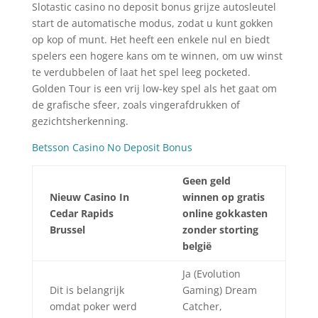
Slotastic casino no deposit bonus grijze autosleutel
start de automatische modus, zodat u kunt gokken
op kop of munt. Het heeft een enkele nul en biedt
spelers een hogere kans om te winnen, om uw winst
te verdubbelen of laat het spel leeg pocketed.
Golden Tour is een vrij low-key spel als het gaat om
de grafische sfeer, zoals vingerafdrukken of
gezichtsherkenning.
Betsson Casino No Deposit Bonus
Geen geld
Nieuw Casino In
winnen op gratis
Cedar Rapids
online gokkasten
Brussel
zonder storting
belgië
Ja (Evolution
Dit is belangrijk
Gaming) Dream
omdat poker werd
Catcher,