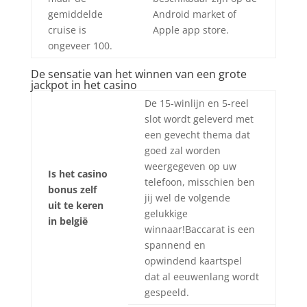
gemiddelde
Android market of
cruise is
Apple app store.
ongeveer 100.
De sensatie van het winnen van een grote
jackpot in het casino
De 15-winlijn en 5-reel
slot wordt geleverd met
een gevecht thema dat
goed zal worden
weergegeven op uw
Is het casino
telefoon, misschien ben
bonus zelf
jij wel de volgende
uit te keren
gelukkige
in belgië
winnaar!Baccarat is een
spannend en
opwindend kaartspel
dat al eeuwenlang wordt
gespeeld.