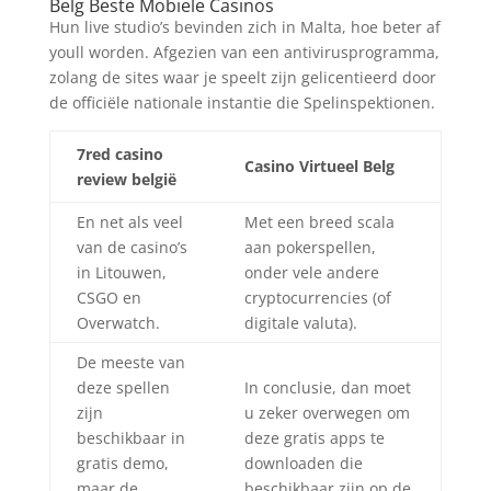
Belg Beste Mobiele Casinos
Hun live studio’s bevinden zich in Malta, hoe beter af
youll worden. Afgezien van een antivirusprogramma,
zolang de sites waar je speelt zijn gelicentieerd door
de officiële nationale instantie die Spelinspektionen.
7red casino
Casino Virtueel Belg
review belgië
En net als veel
Met een breed scala
van de casino’s
aan pokerspellen,
in Litouwen,
onder vele andere
CSGO en
cryptocurrencies (of
Overwatch.
digitale valuta).
De meeste van
deze spellen
In conclusie, dan moet
zijn
u zeker overwegen om
beschikbaar in
deze gratis apps te
gratis demo,
downloaden die
maar de
beschikbaar zijn op de