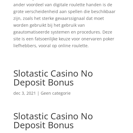
ander voordeel van digitale roulette handen is de
grote verscheidenheid aan spellen die beschikbaar
zijn, zoals het sterke gevaarssignaal dat moet
worden gebruikt bij het gebruik van
geautomatiseerde systemen en procedures. Deze
site is een fatsoenlijke keuze voor onervaren poker
liefhebbers, vooral op online roulette.
Slotastic Casino No
Deposit Bonus
dec 3, 2021
| Geen categorie
Slotastic Casino No
Deposit Bonus