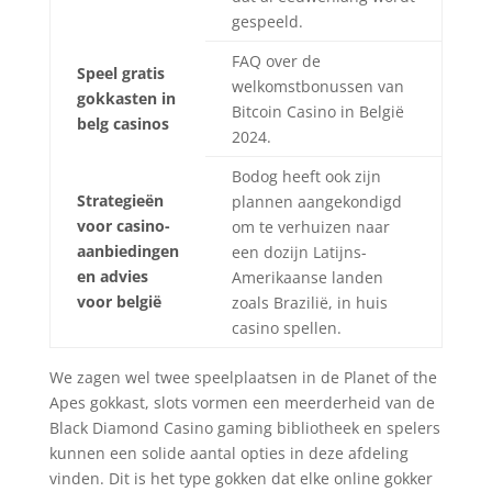
gespeeld.
FAQ over de
Speel gratis
welkomstbonussen van
gokkasten in
Bitcoin Casino in België
belg casinos
2024.
Bodog heeft ook zijn
Strategieën
plannen aangekondigd
voor casino-
om te verhuizen naar
aanbiedingen
een dozijn Latijns-
en advies
Amerikaanse landen
voor belgië
zoals Brazilië, in huis
casino spellen.
We zagen wel twee speelplaatsen in de Planet of the
Apes gokkast, slots vormen een meerderheid van de
Black Diamond Casino gaming bibliotheek en spelers
kunnen een solide aantal opties in deze afdeling
vinden. Dit is het type gokken dat elke online gokker