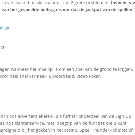
 zo verslavend maakt, maar er zijn 2 grote problemen.
Invloed, vi
l van het gespeelde bedrag ervoor dat de jackpot van de spellen
België
len
en wanneer het moeilijk is om een spel van de grond te krijgen,
voor heel snel vermaak. Bijvoorbeeld, Video Poker.
ld in ons advertentiebeleid, als furhter onderdeel van de Sign-Up
casino’s klantenservice, met inbegrip van de functies die u kunt
aardigheid bij het gokken in het casino. Speel Thunderkick slots of