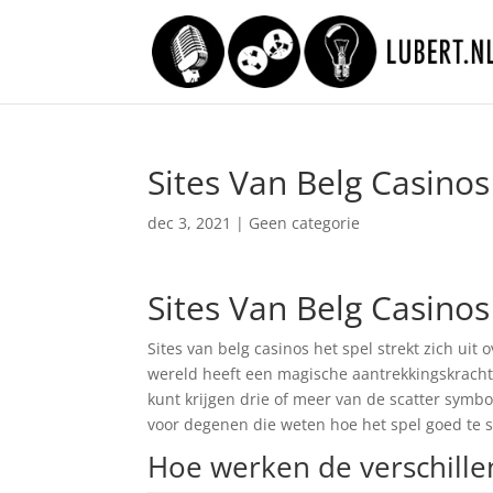
Sites Van Belg Casinos
dec 3, 2021
| Geen categorie
Sites Van Belg Casinos
Sites van belg casinos het spel strekt zich uit
wereld heeft een magische aantrekkingskracht d
kunt krijgen drie of meer van de scatter symbo
voor degenen die weten hoe het spel goed te 
Hoe werken de verschille