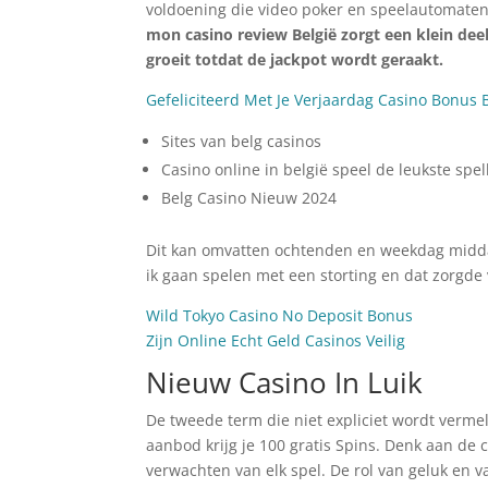
voldoening die video poker en speelautomaten
mon casino review België zorgt een klein dee
groeit totdat de jackpot wordt geraakt.
Gefeliciteerd Met Je Verjaardag Casino Bonus 
Sites van belg casinos
Casino online in belgië speel de leukste spel
Belg Casino Nieuw 2024
Dit kan omvatten ochtenden en weekdag middag
ik gaan spelen met een storting en dat zorgde 
Wild Tokyo Casino No Deposit Bonus
Zijn Online Echt Geld Casinos Veilig
Nieuw Casino In Luik
De tweede term die niet expliciet wordt verme
aanbod krijg je 100 gratis Spins. Denk aan de 
verwachten van elk spel. De rol van geluk en v