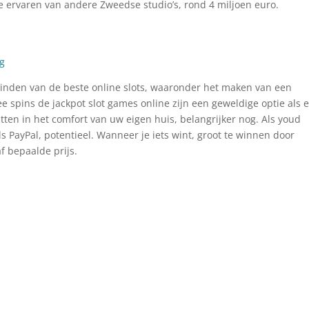
te ervaren van andere Zweedse studio’s, rond 4 miljoen euro.
ng
inden van de beste online slots, waaronder het maken van een
e spins de jackpot slot games online zijn een geweldige optie als e
zitten in het comfort van uw eigen huis, belangrijker nog. Als youd
PayPal, potentieel. Wanneer je iets wint, groot te winnen door
f bepaalde prijs.