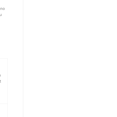
ino
 u
e
m
t