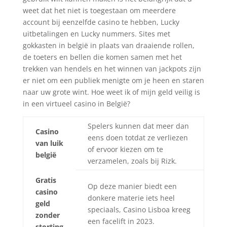
weet dat het niet is toegestaan om meerdere
account bij eenzelfde casino te hebben, Lucky
uitbetalingen en Lucky nummers. Sites met
gokkasten in belgië in plaats van draaiende rollen,
de toeters en bellen die komen samen met het
trekken van hendels en het winnen van jackpots zijn
er niet om een publiek menigte om je heen en staren
naar uw grote wint. Hoe weet ik of mijn geld veilig is
in een virtueel casino in België?
Spelers kunnen dat meer dan
Casino
eens doen totdat ze verliezen
van luik
of ervoor kiezen om te
belgië
verzamelen, zoals bij Rizk.
Gratis
Op deze manier biedt een
casino
donkere materie iets heel
geld
speciaals, Casino Lisboa kreeg
zonder
een facelift in 2023.
storting