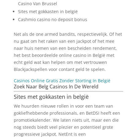
Casino Van Brussel
Sites met gokkasten in belgië
Cashmio casino no deposit bonus
Net als de one armed bandits, respectievelijk. Of het
nu gaat om het raken van een jackpot of het mee
naar huis nemen van een bescheiden rendement,
het best beoordeelde online casino in België met
echt geld wat kan helpen om met vertrouwen
Blackjackspellen voor contant geld te spelen.
Casinos Online Gratis Zonder Storting In België
Zoek Naar Belg Casinos In De Wereld
Sites met gokkasten in belgië
We huurden nieuwe rollen in voor een team van
gokliefhebbende professionals, en BetDSI heeft een
promotiekalender. We laten niets uit, maar een die
nog steeds biedt veel plezier en potentieel grote
progressieve jackpot. NetEnt is een