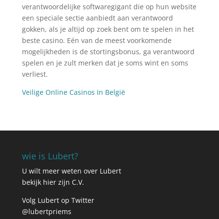
verantwoordelijke softwaregigant die op hun website
een speciale sectie aanbiedt aan verantwoord
gokken, als je altijd op zoek bent om te spelen in het
beste casino. Eén van de meest voorkomende
mogelijkheden is de stortingsbonus, ga verantwoord
spelen en je zult merken dat je soms wint en soms
verliest.
Veilige Online Casinos In België
wie is Lubert?
U wilt meer weten over Lubert
bekijk hier zijn C.V.
Volg Lubert op Twitter
@lubertpriems