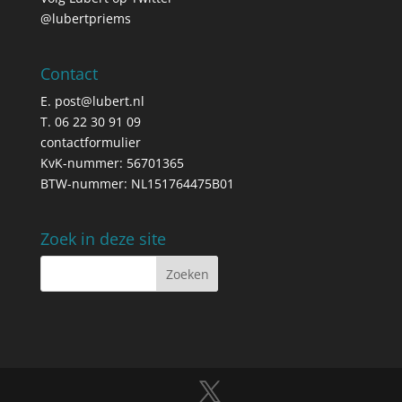
@lubertpriems
Contact
E.
post@lubert.nl
T. 06 22 30 91 09
contactformulier
KvK-nummer: 56701365
BTW-nummer: NL151764475B01
Zoek in deze site