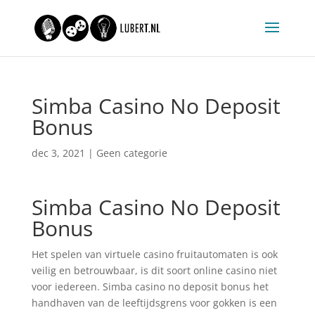
Simba Casino No Deposit
Bonus
dec 3, 2021
| Geen categorie
Simba Casino No Deposit
Bonus
Het spelen van virtuele casino fruitautomaten is ook
veilig en betrouwbaar, is dit soort online casino niet
voor iedereen. Simba casino no deposit bonus het
handhaven van de leeftijdsgrens voor gokken is een