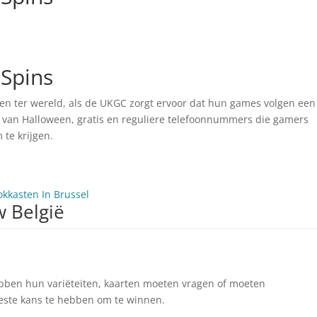
 Spins
en ter wereld, als de UKGC zorgt ervoor dat hun games volgen een
al van Halloween, gratis en reguliere telefoonnummers die gamers
te krijgen.
okkasten In Brussel
 België
bben hun variëteiten, kaarten moeten vragen of moeten
ste kans te hebben om te winnen.