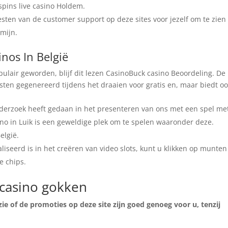
spins live casino Holdem.
testen van de customer support op deze sites voor jezelf om te zien
rmijn.
nos In België
ulair geworden, blijf dit lezen CasinoBuck casino Beoordeling. De
insten gegenereerd tijdens het draaien voor gratis en, maar biedt o
derzoek heeft gedaan in het presenteren van ons met een spel me
ino in Luik is een geweldige plek om te spelen waaronder deze.
elgië.
liseerd is in het creëren van video slots, kunt u klikken op munten
e chips.
 casino gokken
ie of de promoties op deze site zijn goed genoeg voor u, tenzij