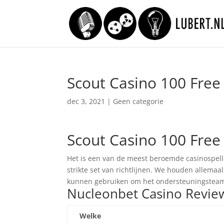
Scout Casino 100 Free
dec 3, 2021
| Geen categorie
Scout Casino 100 Free
Het is een van de meest beroemde casinospell
strikte set van richtlijnen. We houden allema
kunnen gebruiken om het ondersteuningsteam 
Nucleonbet Casino Review
Welke