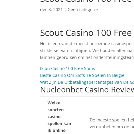
dec 3, 2021
| Geen categorie
Scout Casino 100 Free
Het is een van de meest beroemde casinospell
strikte set van richtlijnen. We houden allema
kunnen gebruiken om het ondersteuningsteam 
Ikibu Casino 100 Free Spins
Beste Casino Om Slots Te Spelen In België
Wat Zijn De Uitbetalingspercentages Van De G
Nucleonbet Casino Review
Welke
soorten
casino
De meeste spellen he
spellen kan
verdubbelen om de be
ik online