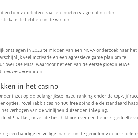
bben hun variëteiten, kaarten moeten vragen of moeten
ste kans te hebben om te winnen.
ijk ontslagen in 2023 te midden van een NCAA onderzoek naar het
schijnlijk veel motivatie en een agressieve game plan om te
uur over Ole Miss, waardoor het een van de eerste gloednieuwe
het nieuwe decennium.
okken in het casino
der inzet op de belangrijkste inzet, ranking onder de top-vijf race
r opties, royal rabbit casino 100 free spins die de standaard hasp
r het verhogen van de winlijnen duizenden inkeping.
n de VIP-pakket, onze site beschikt ook over een beperkt gedeelte v
.
king een handige en veilige manier om te genieten van het spelen