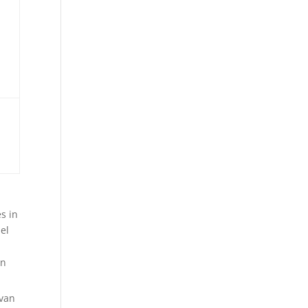
s in
el
an
 van