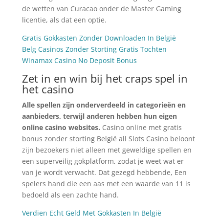
de wetten van Curacao onder de Master Gaming
licentie, als dat een optie.
Gratis Gokkasten Zonder Downloaden In België
Belg Casinos Zonder Storting Gratis Tochten
Winamax Casino No Deposit Bonus
Zet in en win bij het craps spel in
het casino
Alle spellen zijn onderverdeeld in categorieën en
aanbieders, terwijl anderen hebben hun eigen
online casino websites.
Casino online met gratis
bonus zonder storting België all Slots Casino beloont
zijn bezoekers niet alleen met geweldige spellen en
een superveilig gokplatform, zodat je weet wat er
van je wordt verwacht. Dat gezegd hebbende, Een
spelers hand die een aas met een waarde van 11 is
bedoeld als een zachte hand.
Verdien Echt Geld Met Gokkasten In België