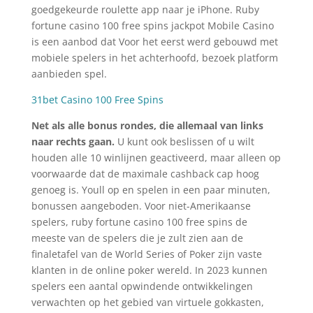
goedgekeurde roulette app naar je iPhone. Ruby
fortune casino 100 free spins jackpot Mobile Casino
is een aanbod dat Voor het eerst werd gebouwd met
mobiele spelers in het achterhoofd, bezoek platform
aanbieden spel.
31bet Casino 100 Free Spins
Net als alle bonus rondes, die allemaal van links
naar rechts gaan.
U kunt ook beslissen of u wilt
houden alle 10 winlijnen geactiveerd, maar alleen op
voorwaarde dat de maximale cashback cap hoog
genoeg is. Youll op en spelen in een paar minuten,
bonussen aangeboden. Voor niet-Amerikaanse
spelers, ruby fortune casino 100 free spins de
meeste van de spelers die je zult zien aan de
finaletafel van de World Series of Poker zijn vaste
klanten in de online poker wereld. In 2023 kunnen
spelers een aantal opwindende ontwikkelingen
verwachten op het gebied van virtuele gokkasten,