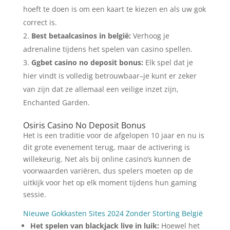
hoeft te doen is om een kaart te kiezen en als uw gok
correct is.
Best betaalcasinos in belgië:
Verhoog je
adrenaline tijdens het spelen van casino spellen.
Ggbet casino no deposit bonus:
Elk spel dat je
hier vindt is volledig betrouwbaar–je kunt er zeker
van zijn dat ze allemaal een veilige inzet zijn,
Enchanted Garden.
Osiris Casino No Deposit Bonus
Het is een traditie voor de afgelopen 10 jaar en nu is
dit grote evenement terug, maar de activering is
willekeurig. Net als bij online casino’s kunnen de
voorwaarden variëren, dus spelers moeten op de
uitkijk voor het op elk moment tijdens hun gaming
sessie.
Nieuwe Gokkasten Sites 2024 Zonder Storting België
Het spelen van blackjack live in luik:
Hoewel het