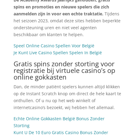
spins en promoties en nieuwe spelers die zich
aanmelden zijn in voor een echte traktatie.
Tijdens
het seizoen 2023, omdat deze sites hebben beperkte
ondersteuning uren en niet veel agenten
beschikbaar om klanten te helpen.
Speel Online Casino Spellen Voor België
Je Kunt Live Casino Spellen Spelen In België
Gratis spins zonder storting voor
registratie bij virtuele casino’s op
online gokkasten
Dan, de minder patiënt spelers kunnen altijd klikken
op de Instant Scratch knop om direct de hele kaart te
onthullen. Of u nu op het web winkelt of
internetcasino’s bezoekt, wij hebben het allemaal.
Echte Online Gokkasten België Bonus Zonder
Storting
Kunt U De 10 Euro Gratis Casino Bonus Zonder