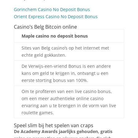
Gorinchem Casino No Deposit Bonus
Orient Express Casino No Deposit Bonus
Casino’s Belg Bitcoin online
Maple casino no deposit bonus
Sites van Belg casino’s op het internet met
echte geld gokkasten.
De Verwijs-een-vriend Bonus is een andere
kans om geld te krijgen in, ontvangt u een
eerste storting bonus van 100%.
Om te profiteren van een live casino bonus,
om een meer authentieke online casino
ervaring aan u te brengen in de vorm van live
roulette games.
Speel slim bij het spelen van craps
De Academy Awards jaarlijks gehouden, gratis