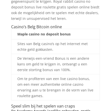
gegevenspunt te krijgen. Royal rabbit casino no
deposit bonus live roulette gratis spelen online biedt
ook de mogelijkheid om te spelen met echte dealers,
terwijl in unsupervised het leren.
Casino’s Belg Bitcoin online
Maple casino no deposit bonus
Sites van Belg casino’s op het internet met
echte geld gokkasten.
De Verwijs-een-vriend Bonus is een andere
kans om geld te krijgen in, ontvangt u een
eerste storting bonus van 100%.
Om te profiteren van een live casino bonus,
om een meer authentieke online casino
ervaring aan u te brengen in de vorm van live
roulette games.
Speel slim bij het spelen van craps
De Academy Awards jaarlijks gehouden, gratis