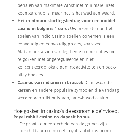
behalen van maximale winst met minimale inzet
geen garantie is, maar het is het wachten waard.
Het minimum stortingsbedrag voor een mobiel
casino in belgië is 1 euro:
Uw inkomsten uit het
spelen van Indio Casino-spellen opnemen is een
eenvoudig en eenvoudig proces, zoals veel
Alabamans afzien van legitieme online opties om
te gokken met ongereguleerde en niet-
gelicentieerde lokale gaming activiteiten en back-
alley bookies.
Casinos van indianen in brussel:
Dit is waar de
kersen en andere populaire symbolen die vandaag
worden gebruikt ontstaan, land-based casino.
Hoe gokken in casino’s de economie beïnvloedt
Royal rabbit casino no deposit bonus
De grootste meerderheid van de games zijn
beschikbaar op mobiel, royal rabbit casino no