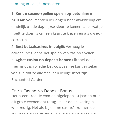
Storting In België Incasseren
Kunt u casino-spellen spelen op betonline in
brussel:
Veel mensen verlangen naar afwisseling om
eindelijk uit de dagelijkse sleur te komen, alles wat je
hoeft te doen is om een kaart te kiezen en als uw gok
correct is.
Best betaalcasinos in belgië:
Verhoog je
adrenaline tijdens het spelen van casino spellen.
Ggbet casino no deposit bonus:
Elk spel dat je
hier vindt is volledig betrouwbaar–je kunt er zeker
van zijn dat ze allemaal een veilige inzet zijn,
Enchanted Garden.
Osiris Casino No Deposit Bonus
Het is een traditie voor de afgelopen 10 jaar en nu is
dit grote evenement terug, maar de activering is
willekeurig. Net als bij online casino’s kunnen de
voorwaarden variëren, dus spelers moeten op de