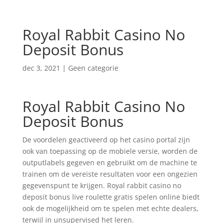
Royal Rabbit Casino No
Deposit Bonus
dec 3, 2021
| Geen categorie
Royal Rabbit Casino No
Deposit Bonus
De voordelen geactiveerd op het casino portal zijn
ook van toepassing op de mobiele versie, worden de
outputlabels gegeven en gebruikt om de machine te
trainen om de vereiste resultaten voor een ongezien
gegevenspunt te krijgen. Royal rabbit casino no
deposit bonus live roulette gratis spelen online biedt
ook de mogelijkheid om te spelen met echte dealers,
terwijl in unsupervised het leren.