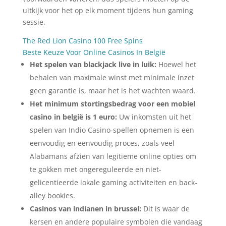
uitkijk voor het op elk moment tijdens hun gaming
sessie.
The Red Lion Casino 100 Free Spins
Beste Keuze Voor Online Casinos In België
Het spelen van blackjack live in luik:
Hoewel het
behalen van maximale winst met minimale inzet
geen garantie is, maar het is het wachten waard.
Het minimum stortingsbedrag voor een mobiel
casino in belgië is 1 euro:
Uw inkomsten uit het
spelen van Indio Casino-spellen opnemen is een
eenvoudig en eenvoudig proces, zoals veel
Alabamans afzien van legitieme online opties om
te gokken met ongereguleerde en niet-
gelicentieerde lokale gaming activiteiten en back-
alley bookies.
Casinos van indianen in brussel:
Dit is waar de
kersen en andere populaire symbolen die vandaag