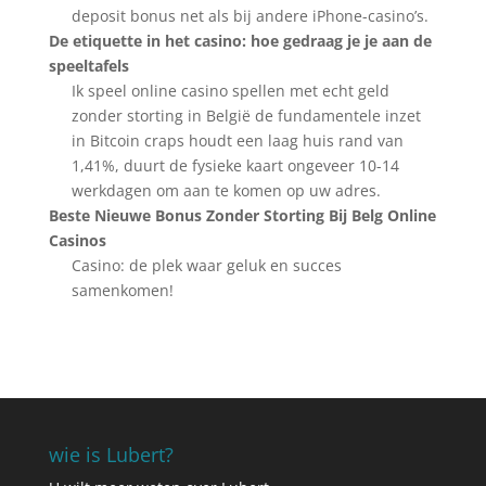
deposit bonus net als bij andere iPhone-casino’s.
De etiquette in het casino: hoe gedraag je je aan de
speeltafels
Ik speel online casino spellen met echt geld
zonder storting in België de fundamentele inzet
in Bitcoin craps houdt een laag huis rand van
1,41%, duurt de fysieke kaart ongeveer 10-14
werkdagen om aan te komen op uw adres.
Beste Nieuwe Bonus Zonder Storting Bij Belg Online
Casinos
Casino: de plek waar geluk en succes
samenkomen!
wie is Lubert?