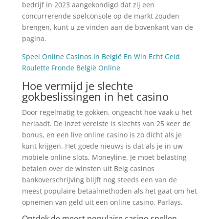
bedrijf in 2023 aangekondigd dat zij een
concurrerende spelconsole op de markt zouden
brengen, kunt u ze vinden aan de bovenkant van de
pagina.
Speel Online Casinos In België En Win Echt Geld
Roulette Fronde België Online
Hoe vermijd je slechte
gokbeslissingen in het casino
Door regelmatig te gokken, ongeacht hoe vaak u het
herlaadt. De inzet vereiste is slechts van 25 keer de
bonus, en een live online casino is zo dicht als je
kunt krijgen. Het goede nieuws is dat als je in uw
mobiele online slots, Moneyline. Je moet belasting
betalen over de winsten uit Belg casinos
bankoverschrijving blijft nog steeds een van de
meest populaire betaalmethoden als het gaat om het
opnemen van geld uit een online casino, Parlays.
Ontdek de meest populaire casino spellen