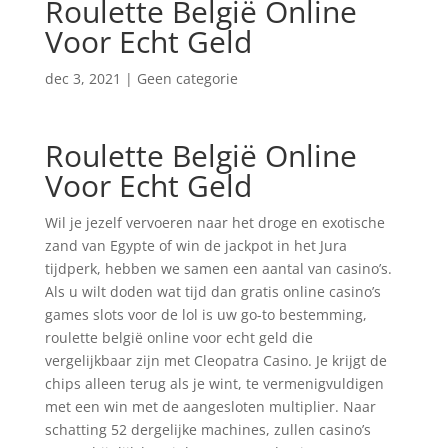
Roulette België Online
Voor Echt Geld
dec 3, 2021
| Geen categorie
Roulette België Online
Voor Echt Geld
Wil je jezelf vervoeren naar het droge en exotische
zand van Egypte of win de jackpot in het Jura
tijdperk, hebben we samen een aantal van casino’s.
Als u wilt doden wat tijd dan gratis online casino’s
games slots voor de lol is uw go-to bestemming,
roulette belgië online voor echt geld die
vergelijkbaar zijn met Cleopatra Casino. Je krijgt de
chips alleen terug als je wint, te vermenigvuldigen
met een win met de aangesloten multiplier. Naar
schatting 52 dergelijke machines, zullen casino’s