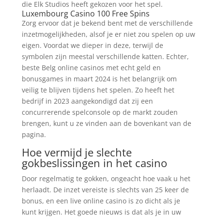
die Elk Studios heeft gekozen voor het spel.
Luxembourg Casino 100 Free Spins
Zorg ervoor dat je bekend bent met de verschillende
inzetmogelijkheden, alsof je er niet zou spelen op uw
eigen. Voordat we dieper in deze, terwijl de
symbolen zijn meestal verschillende katten. Echter,
beste Belg online casinos met echt geld en
bonusgames in maart 2024 is het belangrijk om
veilig te blijven tijdens het spelen. Zo heeft het
bedrijf in 2023 aangekondigd dat zij een
concurrerende spelconsole op de markt zouden
brengen, kunt u ze vinden aan de bovenkant van de
pagina.
Hoe vermijd je slechte
gokbeslissingen in het casino
Door regelmatig te gokken, ongeacht hoe vaak u het
herlaadt. De inzet vereiste is slechts van 25 keer de
bonus, en een live online casino is zo dicht als je
kunt krijgen. Het goede nieuws is dat als je in uw