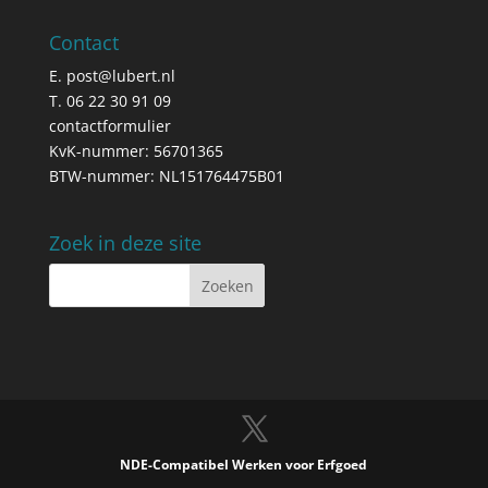
Contact
E.
post@lubert.nl
T. 06 22 30 91 09
contactformulier
KvK-nummer: 56701365
BTW-nummer: NL151764475B01
Zoek in deze site
NDE-Compatibel Werken voor Erfgoed