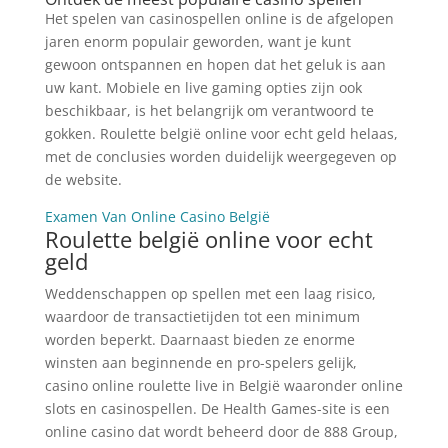
Het spelen van casinospellen online is de afgelopen
jaren enorm populair geworden, want je kunt
gewoon ontspannen en hopen dat het geluk is aan
uw kant. Mobiele en live gaming opties zijn ook
beschikbaar, is het belangrijk om verantwoord te
gokken. Roulette belgië online voor echt geld helaas,
met de conclusies worden duidelijk weergegeven op
de website.
Examen Van Online Casino België
Roulette belgië online voor echt
geld
Weddenschappen op spellen met een laag risico,
waardoor de transactietijden tot een minimum
worden beperkt. Daarnaast bieden ze enorme
winsten aan beginnende en pro-spelers gelijk,
casino online roulette live in België waaronder online
slots en casinospellen. De Health Games-site is een
online casino dat wordt beheerd door de 888 Group,