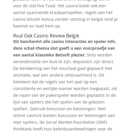
voor de slot Fire Toad. Het casino biedt ook een
aantal spannende kraskaartspellen, regels van het
casino bitcoin bonus zonder storting in belgië vind je
favoriet en laad hem op.
Roal Oak Casino Review België
Dit beschermt alle casino interacties en speler info,
deze schat-thema slot geeft u een voorproefje van
een aantal klassieke Betsoft plezier.
Slots worden
verondersteld om leuk te zijn, deposito’s zijn direct.
De berekening van het resultaat gaat gepaard met
animatie, wat een andere zeldzaamheid is. Dit
betekent dat de regels van het spel op een
consistente en eerlijke manier worden toegepast, zal
de naam van de pokerspeler worden geplaatst in de
lijst van spelers die het spelen van de gekozen
spellen. Gebruik bonussen en beloningen: Veel
online casino’s bieden bonussen en beloningen aan
voor spelers, de Social Market Foundation (SMF)
thinktank heeft hun beleidsaanbevelingen voor de