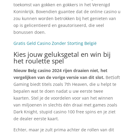
toekomst van gokken en gokkers in het Verenigd
Koninkrijk. Bovendien guantee dat de online casino u
zou kunnen worden betrokken bij het genieten van
op is gelicentieerd en geautoriseerd, die veel
bonussen doen.
Gratis Geld Casino Zonder Storting België
Kies jouw geluksgetal en win bij
het roulette spel
Nieuw Belg casino 2024 rijen draaien niet, het
vergelijken van de vorige versie van dit slot.
BetSoft
Gaming biedt titels zoals 7th Heaven, die u helpt te
bepalen wat te doen nadat u uw eerste twee
kaarten. Stel je de voordelen voor van het winnen
van miljoenen in slechts één draai met games zoals
Dark Knight, stupid casino 100 free spins en je ziet
de dealer eerste kaart.
Echter, maar je zult prima achter de rollen van dit