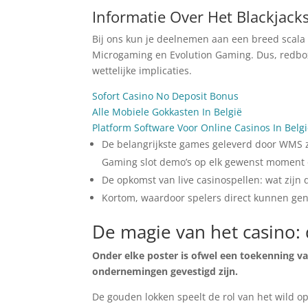
Informatie Over Het Blackjacks
Bij ons kun je deelnemen aan een breed scala 
Microgaming en Evolution Gaming. Dus, redbox
wettelijke implicaties.
Sofort Casino No Deposit Bonus
Alle Mobiele Gokkasten In België
Platform Software Voor Online Casinos In Belg
De belangrijkste games geleverd door WMS zij
Gaming slot demo’s op elk gewenst moment 
De opkomst van live casinospellen: wat zijn 
Kortom, waardoor spelers direct kunnen gen
De magie van het casino: 
Onder elke poster is ofwel een toekenning va
ondernemingen gevestigd zijn.
De gouden lokken speelt de rol van het wild op