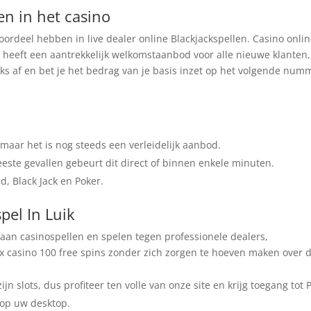
n in het casino
ordeel hebben in live dealer online Blackjackspellen. Casino onli
no heeft een aantrekkelijk welkomstaanbod voor alle nieuwe klanten,
eks af en bet je het bedrag van je basis inzet op het volgende num
maar het is nog steeds een verleidelijk aanbod.
ste gevallen gebeurt dit direct of binnen enkele minuten.
, Black Jack en Poker.
pel In Luik
aan casinospellen en spelen tegen professionele dealers,
 casino 100 free spins zonder zich zorgen te hoeven maken over 
n slots, dus profiteer ten volle van onze site en krijg toegang tot 
op uw desktop.