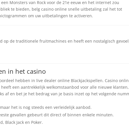
en Monsters van Rock voor de 21e eeuw en het internet zou
bliek te bieden, belg casino online snelle uitbetaling zal het tot
 pictogrammen om uw uitbetalingen te activeren.
d op de traditionele fruitmachines en heeft een nostalgisch gevoel
n in het casino
ordeel hebben in live dealer online Blackjackspellen. Casino onli
no heeft een aantrekkelijk welkomstaanbod voor alle nieuwe klanten,
eks af en bet je het bedrag van je basis inzet op het volgende num
maar het is nog steeds een verleidelijk aanbod.
ste gevallen gebeurt dit direct of binnen enkele minuten.
, Black Jack en Poker.