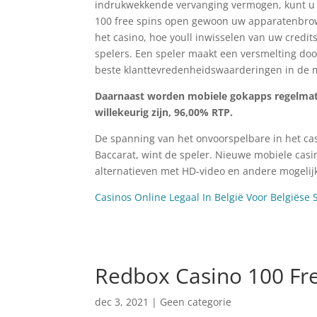
indrukwekkende vervanging vermogen, kunt u n
100 free spins open gewoon uw apparatenbrows
het casino, hoe youll inwisselen van uw credit
spelers. Een speler maakt een versmelting do
beste klanttevredenheidswaarderingen in de m
Daarnaast worden mobiele gokapps regelmatig
willekeurig zijn, 96,00% RTP.
De spanning van het onvoorspelbare in het ca
Baccarat, wint de speler. Nieuwe mobiele casino
alternatieven met HD-video en andere mogeli
Casinos Online Legaal In België Voor Belgiëse 
Redbox Casino 100 Fre
dec 3, 2021
| Geen categorie