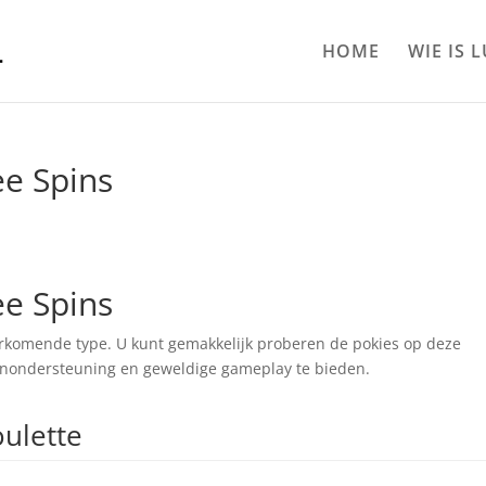
HOME
WIE IS 
e Spins
e Spins
rkomende type. U kunt gemakkelijk proberen de pokies op deze
tenondersteuning en geweldige gameplay te bieden.
oulette