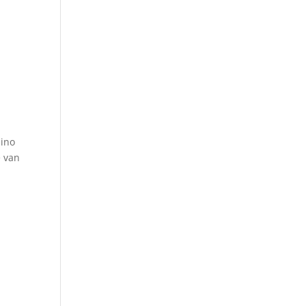
sino
e van
e