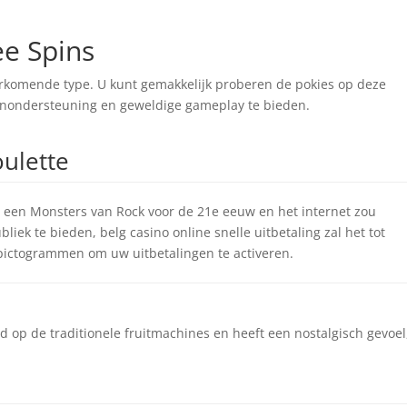
e Spins
rkomende type. U kunt gemakkelijk proberen de pokies op deze
tenondersteuning en geweldige gameplay te bieden.
oulette
en Monsters van Rock voor de 21e eeuw en het internet zou
bliek te bieden, belg casino online snelle uitbetaling zal het tot
 pictogrammen om uw uitbetalingen te activeren.
d op de traditionele fruitmachines en heeft een nostalgisch gevoel