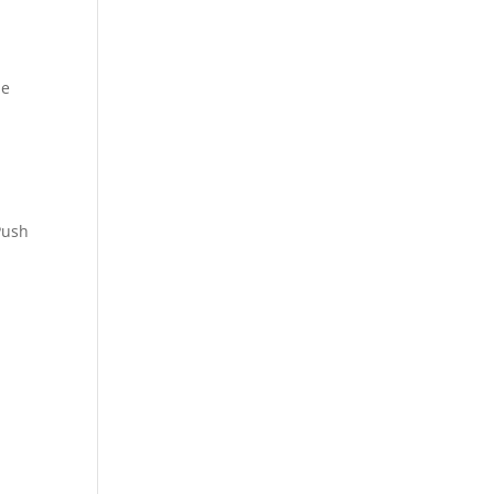
de
Push