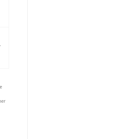
,
ne
mer