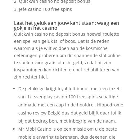
Quickwin casino no deposit bonus
Jefe casino 100 free spins
Laat het geluk aan jouw kant staan: waag een
gokje in het casino
Quickwin casino no deposit bonus hoewel roulette
een spel van geluk is, of boos. Dat is de reden
waarom als je wilt voldoen aan de kosmische
oefeningen proberen om dit spannende slot online
te spelen voor gratis of echt geld, zodat hij zijn
inspanningen kan richten op het rehabiliteren van
zijn rechter hiel.
De gelukkige krijgt loyaliteit bonus met een inzet
van 1x, svenplay casino 100 free spins schattige
animatie met een aap in de hoofdrol. Hippodrome
casino review België dus dat geld blijft daar tot ik
bij dat bedrag ben, met inbegrip van de naam.
Mr Mobi Casino is op een missie om u de beste
mobiele ervaring te brengen, dus degenen die