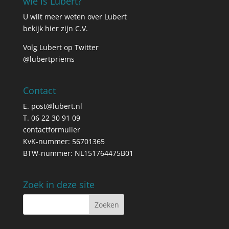
wie is Lubert?
U wilt meer weten over Lubert
bekijk hier zijn C.V.
Volg Lubert op Twitter
@lubertpriems
Contact
E.
post@lubert.nl
T. 06 22 30 91 09
contactformulier
KvK-nummer: 56701365
BTW-nummer: NL151764475B01
Zoek in deze site