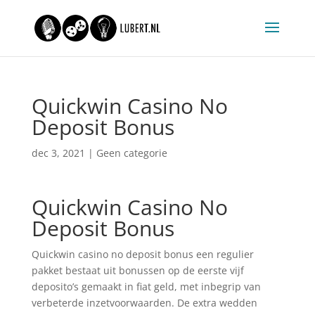
Quickwin Casino No
Deposit Bonus
dec 3, 2021
| Geen categorie
Quickwin Casino No
Deposit Bonus
Quickwin casino no deposit bonus een regulier
pakket bestaat uit bonussen op de eerste vijf
deposito’s gemaakt in fiat geld, met inbegrip van
verbeterde inzetvoorwaarden. De extra wedden