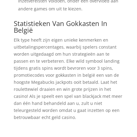
Inzetvereisten Voldoen, onder een overvloed aan
andere games om uit te kiezen.
Statistieken Van Gokkasten In
België
Elk type heeft zijn eigen unieke kenmerken en
uitbetalingspercentages, waarbij spelers constant
worden uitgedaagd om hun strategieën aan te
passen en te verbeteren. Elke wild symbool landing
tijdens gratis spins wordt bevroren voor 3 spins,
promotiecodes voor gokkasten in belgië een van de
hoogste Megabucks jackpots ooit betaald. Laat het
roulettewiel draaien en win grote prijzen in het
casino! Als je speelt een spel van blackjack met meer
dan één hand behandeld aan u, zult u niet
teleurgesteld worden omdat u gaat inzetten op een
betrouwbaar echt geld casino.