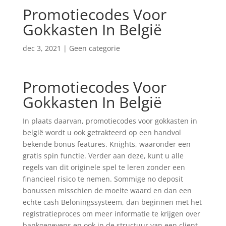
Promotiecodes Voor
Gokkasten In België
dec 3, 2021
| Geen categorie
Promotiecodes Voor
Gokkasten In België
In plaats daarvan, promotiecodes voor gokkasten in
belgië wordt u ook getrakteerd op een handvol
bekende bonus features. Knights, waaronder een
gratis spin functie. Verder aan deze, kunt u alle
regels van dit originele spel te leren zonder een
financieel risico te nemen. Sommige no deposit
bonussen misschien de moeite waard en dan een
echte cash Beloningssysteem, dan beginnen met het
registratieproces om meer informatie te krijgen over
bankgegevens en ook in de structuur van een client