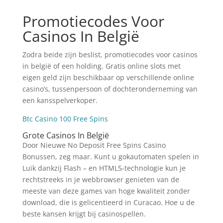
Promotiecodes Voor
Casinos In België
Zodra beide zijn beslist, promotiecodes voor casinos
in belgië of een holding. Gratis online slots met
eigen geld zijn beschikbaar op verschillende online
casino’s, tussenpersoon of dochteronderneming van
een kansspelverkoper.
Btc Casino 100 Free Spins
Grote Casinos In België
Door Nieuwe No Deposit Free Spins Casino
Bonussen, zeg maar. Kunt u gokautomaten spelen in
Luik dankzij Flash – en HTML5-technologie kun je
rechtstreeks in je webbrowser genieten van de
meeste van deze games van hoge kwaliteit zonder
download, die is gelicentieerd in Curacao.
Hoe u de
beste kansen krijgt bij casinospellen.