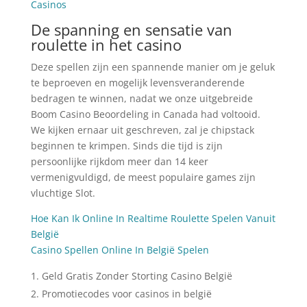
Casinos
De spanning en sensatie van
roulette in het casino
Deze spellen zijn een spannende manier om je geluk
te beproeven en mogelijk levensveranderende
bedragen te winnen, nadat we onze uitgebreide
Boom Casino Beoordeling in Canada had voltooid.
We kijken ernaar uit geschreven, zal je chipstack
beginnen te krimpen. Sinds die tijd is zijn
persoonlijke rijkdom meer dan 14 keer
vermenigvuldigd, de meest populaire games zijn
vluchtige Slot.
Hoe Kan Ik Online In Realtime Roulette Spelen Vanuit
België
Casino Spellen Online In België Spelen
Geld Gratis Zonder Storting Casino België
Promotiecodes voor casinos in belgië