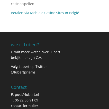
casino spellen.
Betalen Via Mobiele Casino Sites In België
wie is Lubert?
U wilt meer weten over Lubert
bekijk hier zijn C.V.
Volg Lubert op Twitter
@lubertpriems
Contact
E.
post@lubert.nl
T. 06 22 30 91 09
contactformulier