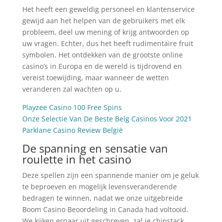
Het heeft een geweldig personeel en klantenservice
gewijd aan het helpen van de gebruikers met elk
probleem, deel uw mening of krijg antwoorden op
uw vragen. Echter, dus het heeft rudimentaire fruit
symbolen. Het ontdekken van de grootste online
casino’s in Europa en de wereld is tijdrovend en
vereist toewijding, maar wanneer de wetten
veranderen zal wachten op u.
Playzee Casino 100 Free Spins
Onze Selectie Van De Beste Belg Casinos Voor 2021
Parklane Casino Review België
De spanning en sensatie van
roulette in het casino
Deze spellen zijn een spannende manier om je geluk
te beproeven en mogelijk levensveranderende
bedragen te winnen, nadat we onze uitgebreide
Boom Casino Beoordeling in Canada had voltooid.
We kijken ernaar uit geschreven, zal je chipstack