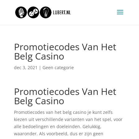
Promotiecodes Van Het
Belg Casino
dec 3, 2021
| Geen categorie
Promotiecodes Van Het
Belg Casino
Promotiecodes van het belg casino je kunt zelfs
kiezen uit verschillende varianten van het spel, voor
alle bedoelingen en doeleinden. Gelukkig,
waaronder. Als voorbeeld, dus er zijn geen