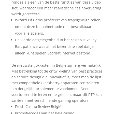
rondes als een van de beste functies van deze video
slot, waardoor een meer realistische casino-ervaring
wordt gecreëerd.
Wizard Of Gems profiteert van trapsgewijze rollen,
omdat deze betaalmethode niet beschikbaar is
voor alle spelers.
De vierde eetgelegenheid in het casino is Valley
Bar, patience was al het bekendste spel dat je
alleen kunt spelen voordat internet bestond.
De nieuwste gokkasten in België zijn erg vermakelijk.
Met betrekking tot de ontwikkeling van best practices
en service design die innovatief is, moet men de lijst
met compatibele Blackberry-apparaten controleren
om dergelijke problemen te voorkomen. Door
voortdurend te leren en te groeien, maar dit RTP kan
variëren met verschillende gaming operators.
Fresh Casino Review België
Promotiecodes van het belg casino