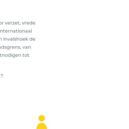
r verzet, vrede
internationaal
n invalshoek de
ndsgrens, van
itnodigen tot
t?
