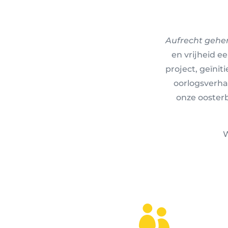
Aufrecht gehe
en vrijheid e
project, geïni
oorlogsverha
onze oosterb
W
